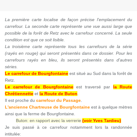
La première carte localise de façon précise l'emplacement du
carrefour. La seconde carte représente une vue aussi large que
possible de la forêt de Retz avec le carrefour concerné. La seule
condition est que ce soit lisible.
La troisième carte représente tous les carrefours de la série
(rayés en rouge) qui seront présentés dans ce dossier. Pour les
carrefours rayés en bleu, ils seront présentés dans d'autres
séries.
Le carrefour de Bourgfontaine
est situé au Sud dans la forêt de
Retz.
Le carrefour de Bourgfontaine
est traversé par
la Route
Chrétiennette
et
la Route de Buton
.
Il est proche du
carrefour du Passage
.
L'ancienne Chartreuse de Bourgfontaine
est à quelque mètres
ainsi que la ferme de Bourgfontaine.
Buton: en rapport avec la verrerie
(voir Yves Tardieu)
Je suis passé à ce carrefour notamment lors la randonnée
intitulée: