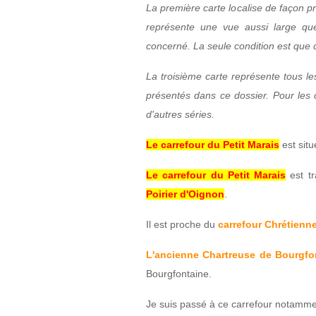
La première carte localise de façon p
représente une vue aussi large que
concerné. La seule condition est que ce
La troisième carte représente tous le
présentés dans ce dossier. Pour les 
d'autres séries.
Le carrefour du Petit Marais
est situ
Le carrefour du Petit Marais
est t
Poirier d'Oignon
.
Il est proche du
carrefour Chrétienne
L'ancienne Chartreuse de Bourgfo
Bourgfontaine.
Je suis passé à ce carrefour notammen