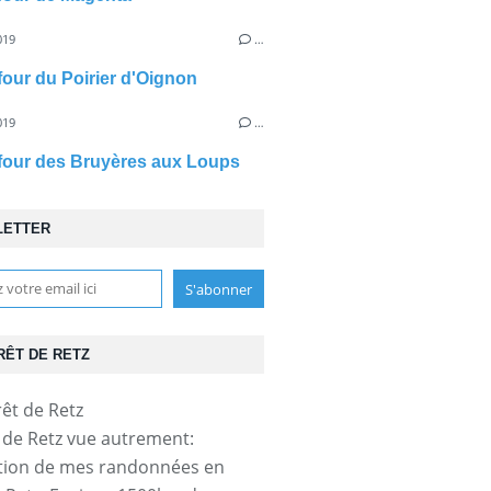
019
…
efour du Poirier d'Oignon
019
…
efour des Bruyères aux Loups
LETTER
RÊT DE RETZ
t de Retz vue autrement:
tion de mes randonnées en