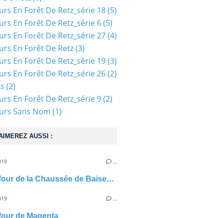
urs En Forêt De Retz_série 18
(5)
urs En Forêt De Retz_série 6
(5)
urs En Forêt De Retz_série 27
(4)
urs En Forêt De Retz
(3)
urs En Forêt De Retz_série 19
(3)
urs En Forêt De Retz_série 26
(2)
ts
(2)
urs En Forêt De Retz_série 9
(2)
ours Sans Nom
(1)
AIMEREZ AUSSI :
019
…
le carrefour de la Chaussée de Baisemont
019
…
efour de Magenta