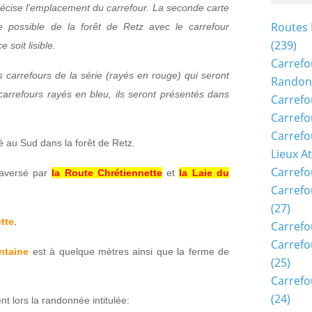
récise l'emplacement du carrefour. La seconde carte
Routes 
 possible de la forêt de Retz avec le carrefour
(239)
 soit lisible.
Carrefo
s carrefours de la série (rayés en rouge) qui seront
Randon
carrefours rayés en bleu, ils seront présentés dans
Carrefo
Carrefo
Carrefo
é au Sud dans la forêt de Retz.
Lieux A
Carrefo
raversé par
la Route Chrétiennette
et
la Laie du
Carrefo
(27)
tte
.
Carrefo
Carrefo
ntaine
est à quelque mètres ainsi que la ferme de
(25)
Carrefo
(24)
t lors la randonnée intitulée: