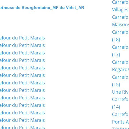
Carrefo
rtreuse de Bourgfontaine_MF du Virlet_AR
Villages
Carrefo
Maisons
Carrefo
(18)
Carrefo
(17)
Carrefo
Regards
Carrefo
(15)
Une Riv
Carrefo
(14)
Carrefo
Ponts A