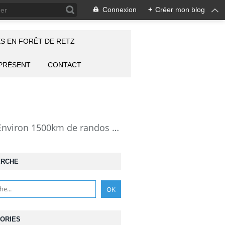
Connexion
+
Créer mon blog
S EN FORÊT DE RETZ
 PRÉSENT
CONTACT
la Forêt de Retz vue autrement: description de mes randonnées en forêt de Retz. Environ 1500km de randos et 25000 photos pour montrer cette forêt magnifique et ses particularités: les lieux atypiques comme la Pierre Clouise, la Cave du Diable, la Pierre Fortière, la Grotte Saint-Antoine ... Mais aussi les 360 carrefours nommés, plus de 100 routes forestières, les étangs, des villages et hameaux
ERCHE
ORIES