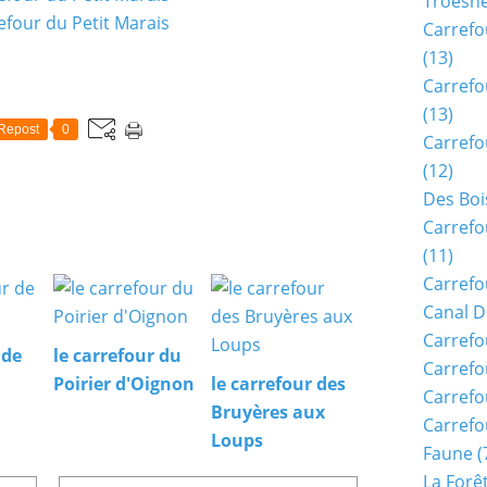
Troësn
Carrefo
(13)
Carrefo
(13)
Repost
0
Carrefo
(12)
Des Boi
Carrefo
(11)
Carrefo
Canal D
Carrefo
 de
le carrefour du
Carrefo
Poirier d'Oignon
le carrefour des
Carrefo
Bruyères aux
Carrefo
Loups
Faune
(
La Forê