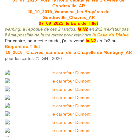
35_07_2015_Ivors_le Rond Capitaine_les Bruyères de
Gondreville_AR
40_10_2015_Vaumoise_les Bruyères de
Gondreville_Chavres_AR
97_09_2025_le Bois de Tillet
warning: à l'époque de ces 2 randos,
la N2
en 2x2 n'existait pas,
il était possible de la traverser pour rejoindre
la Cave du Diable
Par contre, pour cette rando, j'ai traversé
la N2
en 2x2 au
Biopont du Tillet
:
10_2018_ Chavres_carrefour de l
a Chapelle de Montigny_AR
pour les cartes: © IGN - 2020