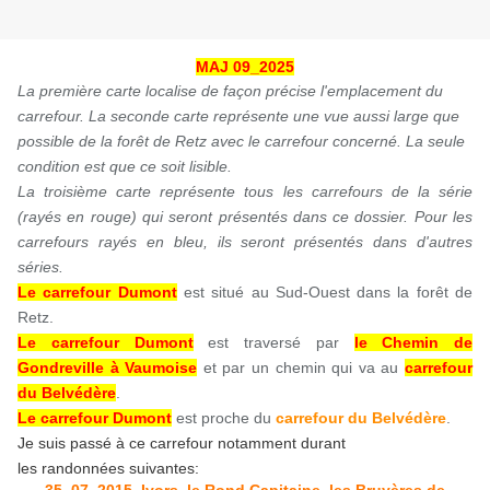
MAJ 09_2025
La première carte localise de façon précise l'emplacement du
carrefour. La seconde carte représente une vue aussi large que
possible de la forêt de Retz avec le carrefour concerné. La seule
condition est que ce soit lisible.
La troisième carte représente tous les carrefours de la série
(rayés en rouge) qui seront présentés dans ce dossier. Pour les
carrefours rayés en bleu, ils seront présentés dans d'autres
séries.
Le carrefour Dumont
est situé au Sud-Ouest dans la forêt de
Retz.
Le carrefour Dumont
est traversé par
le Chemin de
Gondreville à Vaumoise
et par un chemin qui va au
carrefour
du Belvédère
.
Le carrefour Dumont
est proche du
carrefour du Belvédère
.
Je suis passé à ce carrefour notamment durant
les randonnées suivantes: