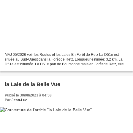
MAJ 05/2026 voir les Routes et les Laies En Forêt de Retz La D51e est
située au Sud-Ouest dans la Forêt de Retz. Longueur estimée: 3,2 km. La
D51e est bitumée. La D51e part de Boursonne mais en Forêt de Retz, elle
part en lisière, traverse la Route de...
la Laie de la Belle Vue
Publié le 30/08/2023 à 04:58
Par
Jean-Luc