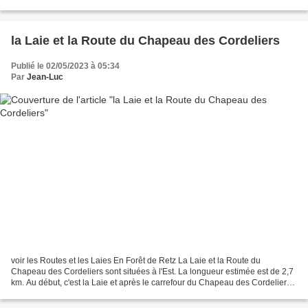
départ puis de terre et d'herbes...
la Laie et la Route du Chapeau des Cordeliers
Publié le 02/05/2023 à 05:34
Par
Jean-Luc
voir les Routes et les Laies En Forêt de Retz La Laie et la Route du
Chapeau des Cordeliers sont situées à l'Est. La longueur estimée est de 2,7
km. Au début, c'est la Laie et après le carrefour du Chapeau des Cordeliers ,
c'est la Route, ne pas se formaliser....