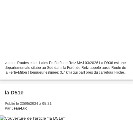
voir les Routes et les Laies En Forêt de Retz MAJ 03/2026 La D936 est une
départementale située au Sud dans la Forêt de Retz appelé aussi Route de
la Ferté-Milon ( longueur estimée: 3,7 km) qui part prés du carrefour Fliche
pour arriver au carrefour_Route...
la D51e
Publié le 23/05/2024 à 05:21
Par
Jean-Luc