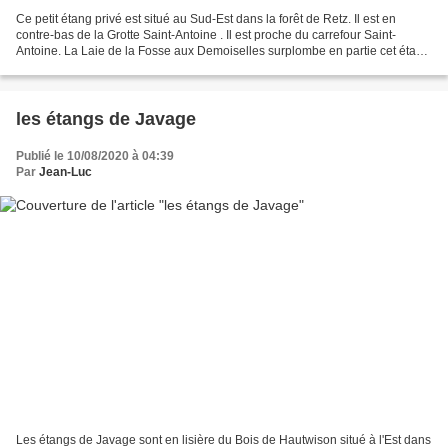
Ce petit étang privé est situé au Sud-Est dans la forêt de Retz. Il est en
contre-bas de la Grotte Saint-Antoine . Il est proche du carrefour Saint-
Antoine. La Laie de la Fosse aux Demoiselles surplombe en partie cet étang
et longe en partie la falaise...
les étangs de Javage
Publié le 10/08/2020 à 04:39
Par
Jean-Luc
Les étangs de Javage sont en lisière du Bois de Hautwison situé à l'Est dans