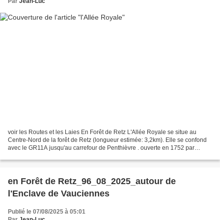
Par
Jean-Luc
voir les Routes et les Laies En Forêt de Retz L'Allée Royale se situe au
Centre-Nord de la forêt de Retz (longueur estimée: 3,2km). Elle se confond
avec le GR11A jusqu'au carrefour de Penthièvre . ouverte en 1752 par
Louis-Philippe d'Orléans selon Yves...
en Forêt de Retz_96_08_2025_autour de
l'Enclave de Vauciennes
Publié le 07/08/2025 à 05:01
Par
Jean-Luc