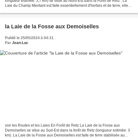
longueur estimée: 3,7 km) se situe au Nord-Est dans la Forêt de Retz . La
Laie du Champ Mentard est faite essentiellement d'herbes et de terre, elle
est assez facile à pratiquer....
la Laie de la Fosse aux Demoiselles
Publié le 25/05/2024 à 04:31
Par
Jean-Luc
voir les Routes et les Laies En Forêt de Retz La Laie de la Fosse aux
Demoiselles se situe au Sud-Est dans la forêt de Retz (longueur estimée: 3
km). La Laie de la Fosse aux Demoiselles est faite de terre stabilisée au