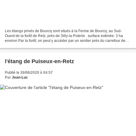
Les étangs privés de Bourcq sont situés à la Ferme de Bourcq, au Sud-
Ouest de la forêt de Retz, prés de Silly-la-Poterie . surface estimée: 3 ha
environ Par la forêt, on peut y accéder par un sentier près du carrefour de
Bourcq . Difficile à pratique...
l'étang de Puiseux-en-Retz
Publié le 26/06/2020 à 04:57
Par
Jean-Luc