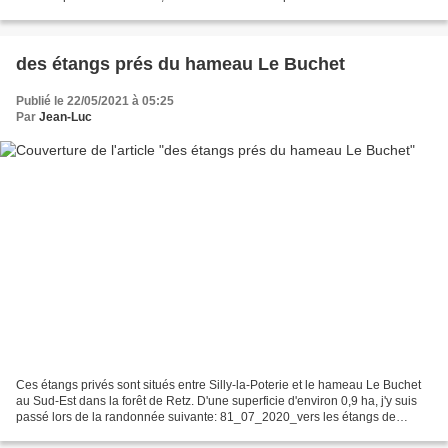
étangs. Le plus grand...
des étangs prés du hameau Le Buchet
Publié le 22/05/2021 à 05:25
Par
Jean-Luc
Ces étangs privés sont situés entre Silly-la-Poterie et le hameau Le Buchet
au Sud-Est dans la forêt de Retz. D'une superficie d'environ 0,9 ha, j'y suis
passé lors de la randonnée suivante: 81_07_2020_vers les étangs de
Bourcq et sur le GR11 En fait,...