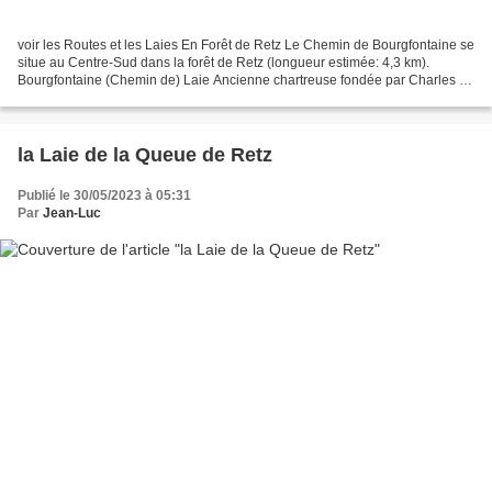
voir les Routes et les Laies En Forêt de Retz Le Chemin de Bourgfontaine se
situe au Centre-Sud dans la forêt de Retz (longueur estimée: 4,3 km).
Bourgfontaine (Chemin de) Laie Ancienne chartreuse fondée par Charles de
Valois en 1323 selon Yves Tardieu...
la Laie de la Queue de Retz
Publié le 30/05/2023 à 05:31
Par
Jean-Luc