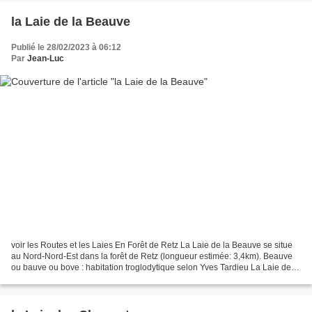
la Laie de la Beauve
Publié le 28/02/2023 à 06:12
Par
Jean-Luc
voir les Routes et les Laies En Forêt de Retz La Laie de la Beauve se situe
au Nord-Nord-Est dans la forêt de Retz (longueur estimée: 3,4km). Beauve
ou bauve ou bove : habitation troglodytique selon Yves Tardieu La Laie de la
Beauve est surtout constituée...