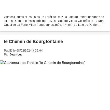
voir les Routes et les Laies En Forêt de Retz La Laie du Poirier d'Oignon se
situe au Centre dans la forêt de Retz, au Sud de Villers-Cotterêts et au Nord-
Ouest de La Ferté-Milon (longueur estimée: 4,4 km). La Laie du Poirier
d'Oignon est faite essentiellement...
le Chemin de Bourgfontaine
Publié le 08/02/2024 à 06:04
Par
Jean-Luc