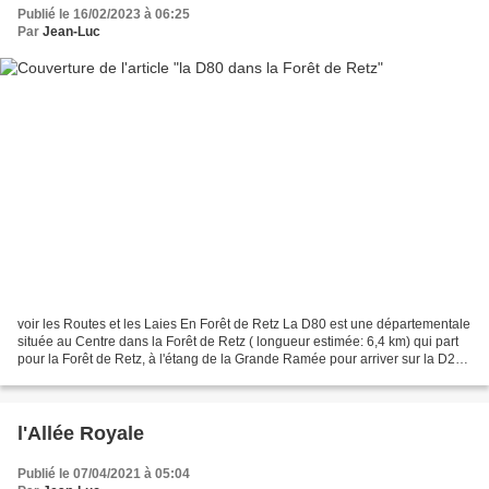
Publié le 16/02/2023 à 06:25
Par
Jean-Luc
voir les Routes et les Laies En Forêt de Retz La D80 est une départementale
située au Centre dans la Forêt de Retz ( longueur estimée: 6,4 km) qui part
pour la Forêt de Retz, à l'étang de la Grande Ramée pour arriver sur la D231
à l'Est de Villers-Cotterêts...
l'Allée Royale
Publié le 07/04/2021 à 05:04