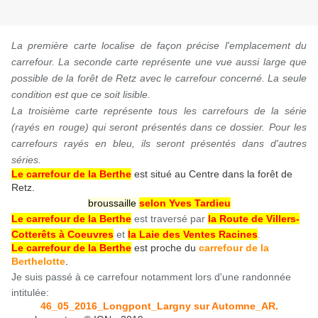
La première carte localise de façon précise l'emplacement du
carrefour. La seconde carte représente une vue aussi large que
possible de la forêt de Retz avec le carrefour concerné. La seule
condition est que ce soit lisible.
La troisième carte représente tous les carrefours de la série
(rayés en rouge) qui seront présentés dans ce dossier. Pour les
carrefours rayés en bleu, ils seront présentés dans d'autres
séries.
Le carrefour de la Berthe
est situé au Centre dans la forêt de
Retz.
broussaille
selon Yves Tardieu
Le carrefour de la Berthe
est traversé par
la Route de Villers-
Cotterêts à Coeuvres
et
la Laie des Ventes Racines
.
Le carrefour de la Berthe
est proche du
carrefour de la
Berthelotte
.
Je suis passé à ce carrefour notamment lors d'une randonnée
intitulée:
46_05_2016_Longpont_Largny sur Automne_AR.