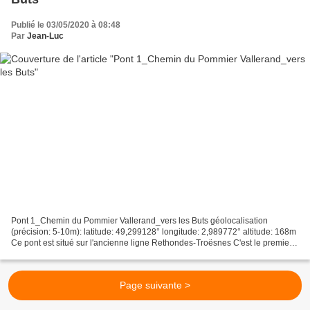
Publié le 03/05/2020 à 08:48
Par
Jean-Luc
Pont 1_Chemin du Pommier Vallerand_vers les Buts géolocalisation
(précision: 5-10m): latitude: 49,299128° longitude: 2,989772° altitude: 168m
Ce pont est situé sur l'ancienne ligne Rethondes-Troësnes C'est le premier
pont rencontré dans la forêt de Retz...
Page suivante >