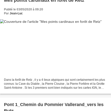
Mes points cardinaux en forêt de Retz
Publié le 03/05/2020 à 09:20
Par
Jean-Luc
Dans la forêt de Retz , il y a 4 lieux atypiques qui sont certainement les plus
connus: la Cave du Diable , la Pierre Clouise , la Pierre Fortière et la Grotte
Saint-Antoine . Si les 3 premiers sont bien indiqués sur les cartes IGN, le
dernier n'y figure...
Pont 1_Chemin du Pommier Vallerand_vers les
Buts