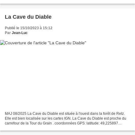
Saint Martin. La Pierre...
La Cave du Diable
Publié le 15/10/2023 à 15:12
Par
Jean-Luc
MAJ 08/2025 La Cave du Diable est située à l'ouest dans la forêt de Retz.
Elle est bien localisée sur les cartes IGN. La Cave du Diable est proche du
carrefour de la Tour du Grain . coordonnées GPS: latitude: 49,225897
(précision: 5m) longitude: 2,976006...