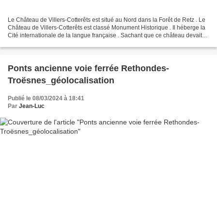
Le Château de Villers-Cotterêts est situé au Nord dans la Forêt de Retz . Le
Château de Villers-Cotterêts est classé Monument Historique . Il héberge la
Cité internationale de la langue française . Sachant que ce château devait
être rénové, j'ai attendu...
Ponts ancienne voie ferrée Rethondes-
Troësnes_géolocalisation
Publié le 08/03/2024 à 18:41
Par
Jean-Luc