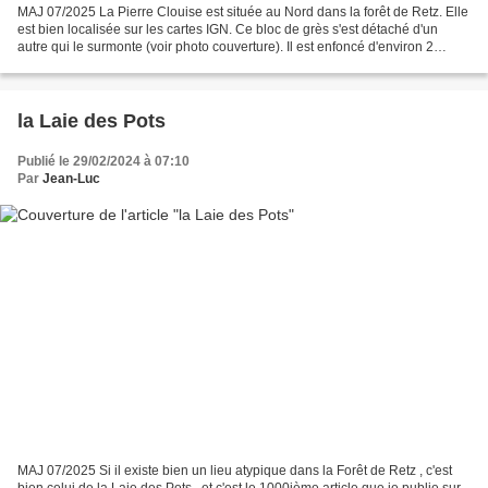
MAJ 07/2025 La Pierre Clouise est située au Nord dans la forêt de Retz. Elle
est bien localisée sur les cartes IGN. Ce bloc de grès s'est détaché d'un
autre qui le surmonte (voir photo couverture). Il est enfoncé d'environ 2
mètres dans le sol. coordonnées...
la Laie des Pots
Publié le 29/02/2024 à 07:10
Par
Jean-Luc
MAJ 07/2025 Si il existe bien un lieu atypique dans la Forêt de Retz , c'est
bien celui de la Laie des Pots . et c'est le 1000ième article que je publie sur