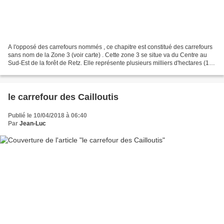
A l'opposé des carrefours nommés , ce chapitre est constitué des carrefours
sans nom de la Zone 3 (voir carte) . Cette zone 3 se situe va du Centre au
Sud-Est de la forêt de Retz. Elle représente plusieurs milliers d'hectares (112
km², 12200 hectares...
le carrefour des Cailloutis
Publié le 10/04/2018 à 06:40
Par
Jean-Luc