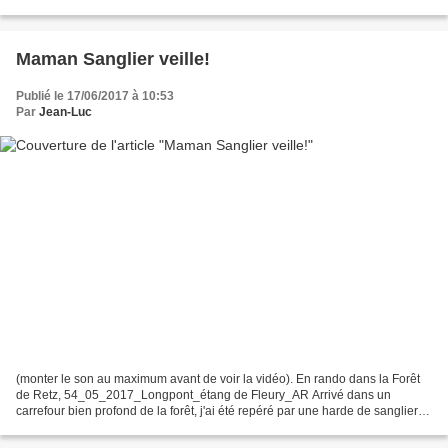
extraites de la vidéo. 30 biches en harde (vidéo)...
Maman Sanglier veille!
Publié le 17/06/2017 à 10:53
Par
Jean-Luc
(monter le son au maximum avant de voir la vidéo). En rando dans la Forêt
de Retz, 54_05_2017_Longpont_étang de Fleury_AR Arrivé dans un
carrefour bien profond de la forêt, j'ai été repéré par une harde de sangliers.
Les ados se sont enfuis comme une...