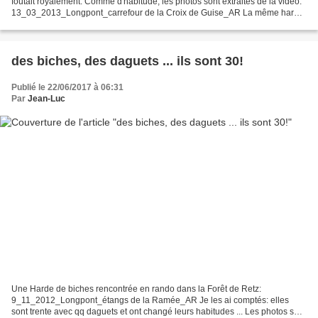
foutait royalement. Comme d'habitude, les photos sont extraites de la vidéo.
13_03_2013_Longpont_carrefour de la Croix de Guise_AR La même harde
qu'en 2012 mais qui défile en sens...
des biches, des daguets ... ils sont 30!
Publié le 22/06/2017 à 06:31
Par
Jean-Luc
Une Harde de biches rencontrée en rando dans la Forêt de Retz:
9_11_2012_Longpont_étangs de la Ramée_AR Je les ai comptés: elles
sont trente avec qq daguets et ont changé leurs habitudes ... Les photos sont