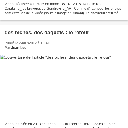
Vidéos réalisées en 2015 en rando: 35_07_2015_Ivors_le Rond
Capitaine_les bruyères de Gondreville_AR . Comme d'habitude, les photos
sont extraites de la vidéo (saute d'image en filmant). Le chevreuil est filmé à
2m de distance. Vent de face, il ne m'a...
des biches, des daguets : le retour
Publié le 24/07/2017 à 10:40
Par
Jean-Luc
Vidéo réalisée en 2013 en rando dans la Forêt de Retz et Sisco qui s'en