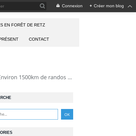
Connexion
+
Créer mon blog
S EN FORÊT DE RETZ
 PRÉSENT
CONTACT
la Forêt de Retz vue autrement: description de mes randonnées en forêt de Retz. Environ 1500km de randos et 25000 photos pour montrer cette forêt magnifique et ses particularités: les lieux atypiques comme la Pierre Clouise, la Cave du Diable, la Pierre Fortière, la Grotte Saint-Antoine ... Mais aussi les 360 carrefours nommés, plus de 100 routes forestières, les étangs, des villages et hameaux
ERCHE
ORIES