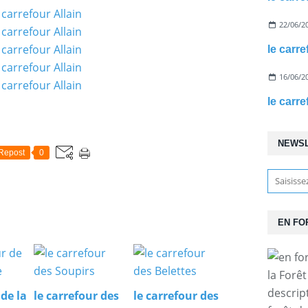
22/06/2
le carr
16/06/2
le carr
NEWS
Repost
0
EN FO
la Forê
descrip
 de la
le carrefour des
le carrefour des