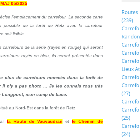
MAJ 05/2025
Routes 
récise l'emplacement du carrefour. La seconde carte
(239)
 possible de la forêt de Retz avec le carrefour
Carrefo
 soit lisible.
Randon
Carrefo
s carrefours de la série (rayés en rouge) qui seront
Carrefo
carrefours rayés en bleu, ils seront présentés dans
Carrefo
Lieux A
Carrefo
t le plus de carrefours nommés dans la forêt de
Carrefo
 il n'y a pas photo ... Je les connais tous très
(27)
 de Longpont, mon camp de base.
Carrefo
itué au Nord-Est dans la forêt de Retz.
Carrefo
(25)
par
la Route de Vauvaudran
et
le Chemin de
Carrefo
(24)