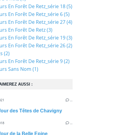
urs En Forêt De Retz_série 18
(5)
urs En Forêt De Retz_série 6
(5)
urs En Forêt De Retz_série 27
(4)
urs En Forêt De Retz
(3)
urs En Forêt De Retz_série 19
(3)
urs En Forêt De Retz_série 26
(2)
ts
(2)
urs En Forêt De Retz_série 9
(2)
ours Sans Nom
(1)
AIMEREZ AUSSI :
021
…
efour des Têtes de Chavigny
018
…
four de la Belle Epine