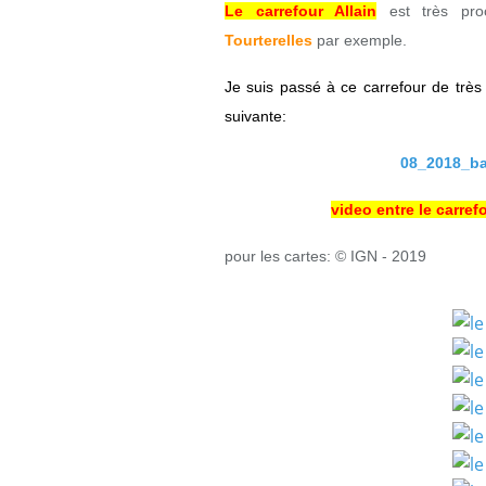
Le carrefour Allain
est très pr
Tourterelles
par exemple.
Je suis passé à ce carrefour de trè
suivante:
08_2018_bal
video entre le carrefo
pour les cartes: © IGN - 2019