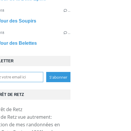
018
…
efour des Soupirs
018
…
efour des Belettes
LETTER
RÊT DE RETZ
t de Retz vue autrement:
tion de mes randonnées en