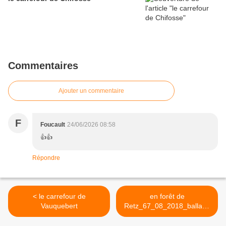
Commentaires
Ajouter un commentaire
F
Foucault
24/06/2026 08:58
👍👍
Répondre
< le carrefour de
en forêt de
Vauquebert
Retz_67_08_2018_ballade
(1) en toute saison >