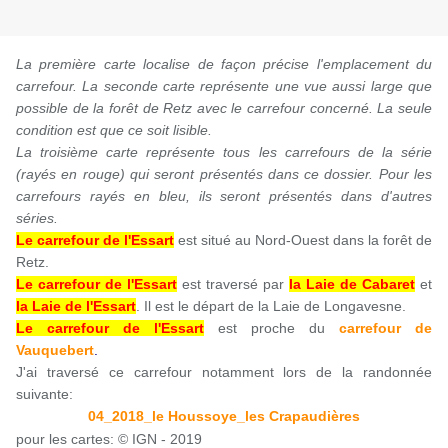
La première carte localise de façon précise l'emplacement du
carrefour. La seconde carte représente une vue aussi large que
possible de la forêt de Retz avec le carrefour concerné. La seule
condition est que ce soit lisible.
La troisième carte représente tous les carrefours de la série
(rayés en rouge) qui seront présentés dans ce dossier. Pour les
carrefours rayés en bleu, ils seront présentés dans d'autres
séries.
Le carrefour de l'Essart
est situé au Nord-Ouest dans la forêt de
Retz.
Le carrefour de l'Essart
est traversé par
la Laie de Cabaret
et
la Laie de l'Essart
. Il est le départ de la Laie de Longavesne.
Le carrefour de l'Essart
est proche du
carrefour de
Vauquebert
.
J'ai traversé ce carrefour notamment lors de la randonnée
suivante:
04_2018_le Houssoye_les Crapaudières
pour les cartes: © IGN - 2019