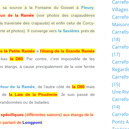
Carrefo
 sa source à la Fontaine du Gosset à
Fleury
,
Villages
eux de la Ramée
(voir photos des crapaudières
Carrefo
a traversée des crapauds) et enfin celui de Corcy-
Maisons
rte et photos). Il converge vers
la Savières
prés de
Carrefo
(18)
Carrefo
de la Petite Ramée
à
l'étang de la Grande Ramée
(17)
e-bas
la D80
. Par contre, c'est impossible de les
Carrefo
s étangs, à cause principalement de la voie ferrée
Regards
Carrefo
(15)
refour de la Ramée
, de l'autre côté de
la D80
mais
Une Riv
rt de
la Laie de la Poudrerie
. Je suis passé de
Carrefo
 randonnées ou de balades.
(14)
Carrefo
spécifiques
(différentes saisons) aux étangs de la
Ponts A
 partant de
Longpont
: