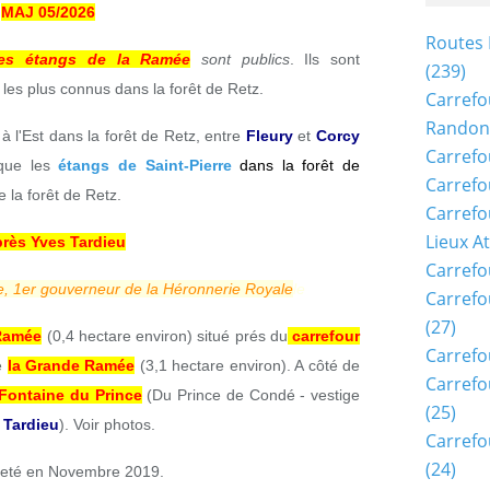
MAJ 05/2026
Routes 
les étangs de la Ramée
sont publics
. Ils sont
(239)
, les plus connus dans la forêt de Retz.
Carrefo
Randon
à l'Est dans la forêt de Retz, entre
Fleury
et
Corcy
Carrefo
 que les
étangs de Saint-Pierre
dans la forêt de
Carrefo
e la forêt de Retz.
Carrefo
Lieux A
près Yves Tardieu
Carrefo
, 1er gouverneur de la Héronnerie Royale
le
Carrefo
(27)
 Ramée
(0,4 hectare environ) situé prés du
carrefour
Carrefo
de
la Grande Ramée
(3,1 hectare environ). A côté de
Carrefo
 Fontaine du Prince
(Du Prince de Condé - vestige
(25)
 Tardieu
). Voir photos.
Carrefo
(24)
reté en Novembre 2019.