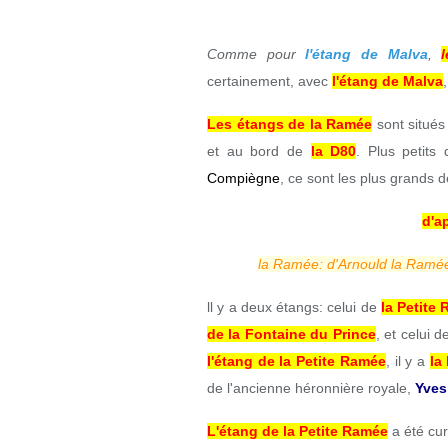
Comme pour
l'étang de Malva
,
certainement, avec
l'étang de Malva
Les étangs de la Ramée
sont situés 
et au bord de
la D80
. Plus petits
Compiègne
, ce sont les plus grands d
d'a
la Ramée: d'Arnould la Ramée
ll y a deux étangs: celui de
la Petite
de la Fontaine du Prince
, et celui 
l'étang de la Petite Ramée
, il y a
la
de l'ancienne héronnière royale,
Yves
L'étang de la Petite Ramée
a été cu