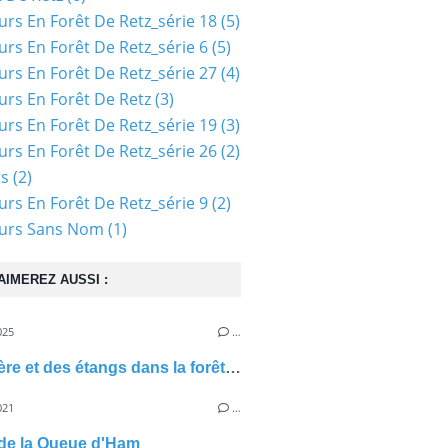
urs En Forêt De Retz_série 18
(5)
urs En Forêt De Retz_série 6
(5)
urs En Forêt De Retz_série 27
(4)
urs En Forêt De Retz
(3)
urs En Forêt De Retz_série 19
(3)
urs En Forêt De Retz_série 26
(2)
ts
(2)
urs En Forêt De Retz_série 9
(2)
ours Sans Nom
(1)
AIMEREZ AUSSI :
025
…
une rivière et des étangs dans la forêt de Retz
021
…
de la Queue d'Ham