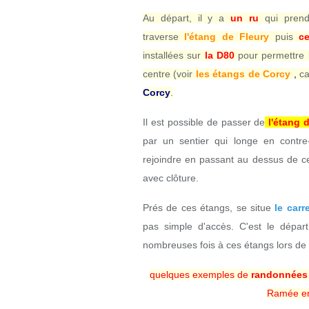
Au départ, il y a
un ru
qui prend
traverse
l'étang de Fleury
puis
c
installées sur
la D80
pour permettre l
centre (voir
les étangs de Corcy
,
ca
Corcy
.
Il est possible de passer de
l'étang 
par un sentier qui longe en contr
rejoindre en passant au dessus de ce
avec clôture.
Prés de ces étangs, se situe
le car
pas simple d'accès. C'est le dépa
nombreuses fois à ces étangs lors de
quelques exemples de
randonnées
Ramée en