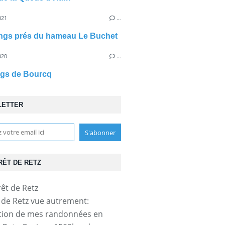
021
…
ngs prés du hameau Le Buchet
020
…
ngs de Bourcq
LETTER
RÊT DE RETZ
t de Retz vue autrement:
tion de mes randonnées en