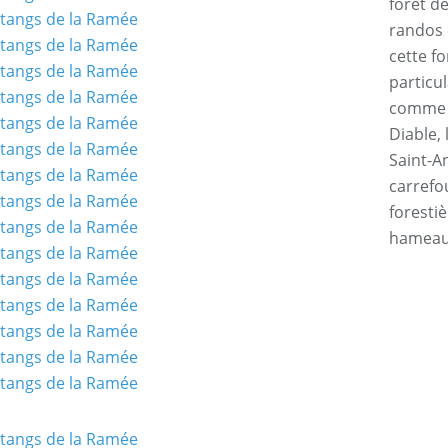
forêt d
randos 
cette f
particul
comme l
Diable, 
Saint-An
carrefo
forestiè
hamea