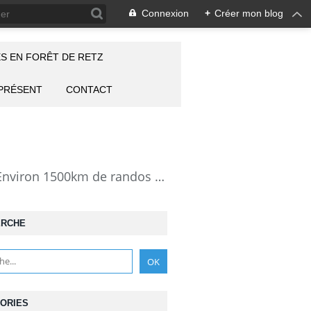
Connexion
+
Créer mon blog
S EN FORÊT DE RETZ
 PRÉSENT
CONTACT
la Forêt de Retz vue autrement: description de mes randonnées en forêt de Retz. Environ 1500km de randos et 25000 photos pour montrer cette forêt magnifique et ses particularités: les lieux atypiques comme la Pierre Clouise, la Cave du Diable, la Pierre Fortière, la Grotte Saint-Antoine ... Mais aussi les 360 carrefours nommés, plus de 100 routes forestières, les étangs, des villages et hameaux
ERCHE
ORIES