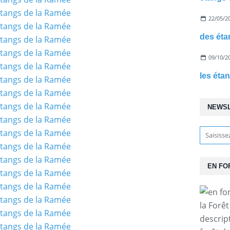
22/05/2
des éta
09/10/2
les éta
NEWS
EN FO
la Forê
descrip