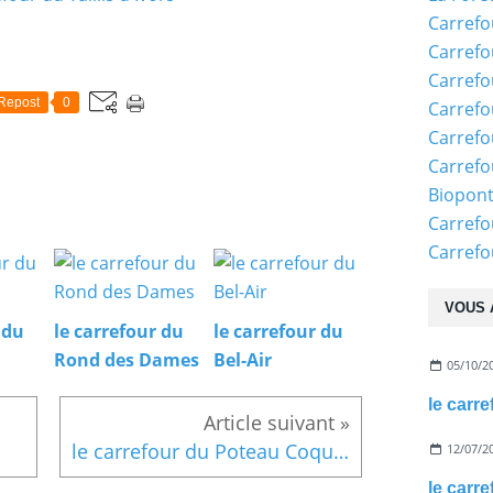
Carrefo
Carrefo
Carrefo
Repost
0
Carrefo
Carrefo
Carrefo
Biopon
Carrefo
Carref
VOUS 
 du
le carrefour du
le carrefour du
Rond des Dames
Bel-Air
05/10/2
le carr
le carrefour du Poteau Coquetier
12/07/2
le carr