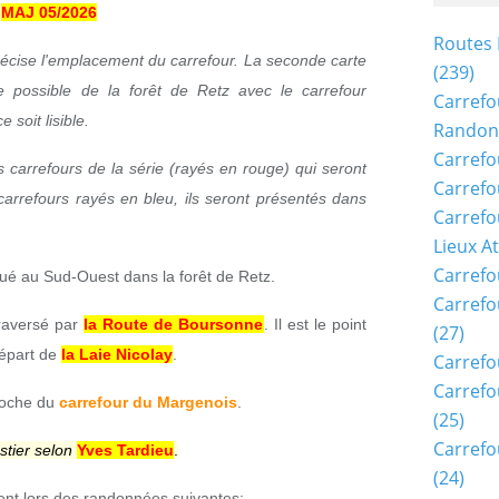
MAJ 05/2026
Routes 
récise l'emplacement du carrefour. La seconde carte
(239)
 possible de la forêt de Retz avec le carrefour
Carrefo
 soit lisible.
Randon
Carrefo
s carrefours de la série (rayés en rouge) qui seront
Carrefo
carrefours rayés en bleu, ils seront présentés dans
Carrefo
Lieux A
Carrefo
tué au Sud-Ouest dans la forêt de Retz.
Carrefo
raversé par
la Route de Boursonne
. Il est le point
(27)
départ de
la Laie Nicolay
.
Carrefo
Carrefo
roche du
carrefour du Margenois
.
(25)
Carrefo
stier selon
Yves Tardieu
.
(24)
ent lors des randonnées suivantes: