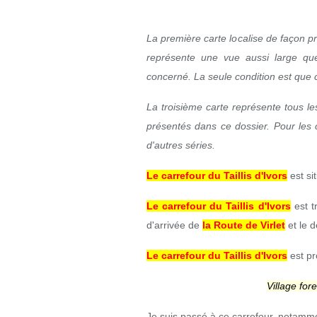
La première carte localise de façon p
représente une vue aussi large que
concerné. La seule condition est que ce
La troisième carte représente tous le
présentés dans ce dossier. Pour les 
d'autres séries.
Le carrefour du Taillis d'Ivors
est si
Le carrefour du Taillis d'Ivors
est t
d'arrivée de
la Route de Virlet
et le 
Le carrefour du Taillis d'Ivors
est p
Village fore
Je suis passé à ce carrefour, notamm