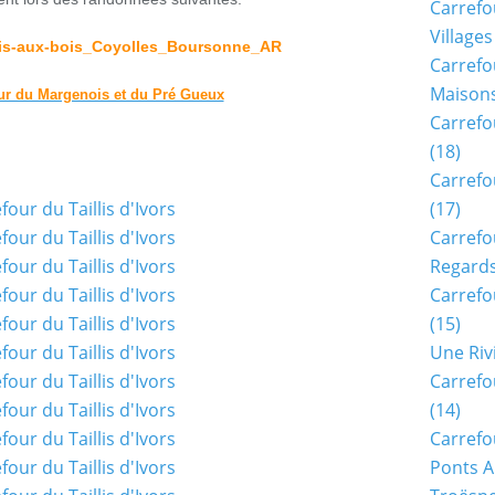
Carrefo
Villages
sis-aux-bois_Coyolles_Boursonne_AR
Carrefo
Maisons
ur du Margenois et du Pré Gueux
Carrefo
(18)
Carrefo
(17)
Carrefo
Regards
Carrefo
(15)
Une Riv
Carrefo
(14)
Carrefo
Ponts A