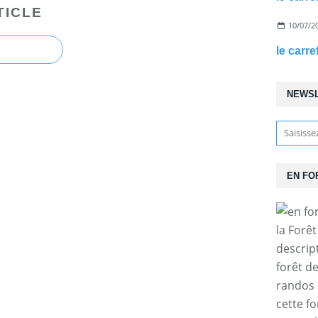
TICLE
10/07/2
le carr
NEWS
EN FO
la Forê
descrip
forêt d
randos 
cette f