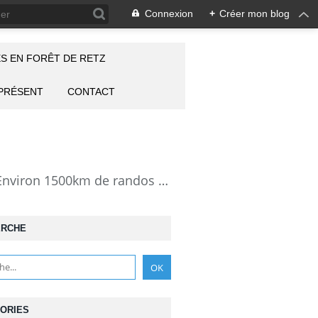
Connexion
+
Créer mon blog
S EN FORÊT DE RETZ
 PRÉSENT
CONTACT
la Forêt de Retz vue autrement: description de mes randonnées en forêt de Retz. Environ 1500km de randos et 25000 photos pour montrer cette forêt magnifique et ses particularités: les lieux atypiques comme la Pierre Clouise, la Cave du Diable, la Pierre Fortière, la Grotte Saint-Antoine ... Mais aussi les 360 carrefours nommés, plus de 100 routes forestières, les étangs, des villages et hameaux
ERCHE
ORIES