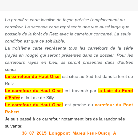
La première carte localise de façon précise l'emplacement du
carrefour. La seconde carte représente une vue aussi large que
possible de la forêt de Retz avec le carrefour concerné. La seule
condition est que ce soit lisible.
La troisième carte représente tous les carrefours de la série
(rayés en rouge) qui seront présentés dans ce dossier. Pour les
carrefours rayés en bleu, ils seront présentés dans d'autres
séries.
Le carrefour du Haut Oisel
est situé au Sud-Est dans la forêt de
Retz.
Le carrefour du Haut Oisel
est traversé par
la Laie du Fond
d'Enfer
et la Laie de Silly.
Le carrefour du Haut Oisel
est proche du
carrefour du Pont
Robert
.
Je suis passé à ce carrefour notamment lors de la randonnée
suivante:
36_07_2015_Longpont_Mareuil-sur-Ourcq_A