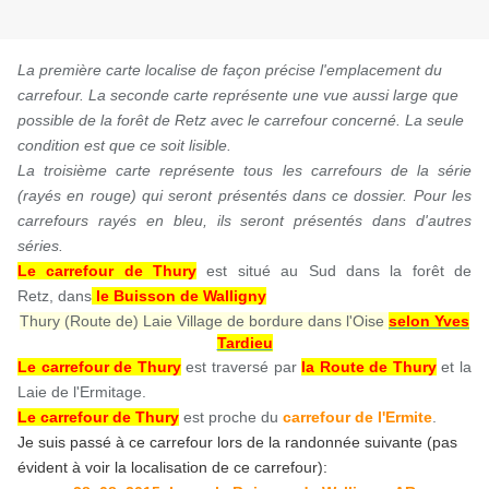
La première carte localise de façon précise l'emplacement du
carrefour. La seconde carte représente une vue aussi large que
possible de la forêt de Retz avec le carrefour concerné. La seule
condition est que ce soit lisible.
La troisième carte représente tous les carrefours de la série
(rayés en rouge) qui seront présentés dans ce dossier. Pour les
carrefours rayés en bleu, ils seront présentés dans d'autres
séries.
Le carrefour de Thury
est situé au Sud dans la forêt de
Retz, dans
le Buisson de Walligny
Thury (Route de) Laie Village de bordure dans l'Oise
selon Yves
Tardieu
Le carrefour de Thury
est traversé par
la Route de Thury
et la
Laie de l'Ermitage.
Le carrefour de Thury
est proche du
carrefour de l'Ermite
.
Je suis passé à ce carrefour lors de la randonnée suivante (pas
évident à voir la localisation de ce carrefour):