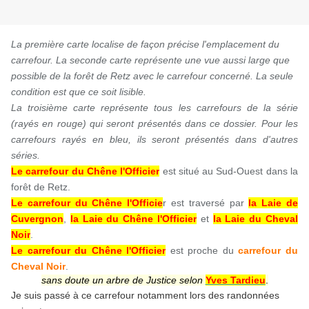
La première carte localise de façon précise l'emplacement du
carrefour. La seconde carte représente une vue aussi large que
possible de la forêt de Retz avec le carrefour concerné. La seule
condition est que ce soit lisible.
La troisième carte représente tous les carrefours de la série
(rayés en rouge) qui seront présentés dans ce dossier. Pour les
carrefours rayés en bleu, ils seront présentés dans d'autres
séries.
Le carrefour du Chêne l'Officier
est situé au Sud-Ouest dans la
forêt de Retz.
Le carrefour du Chêne l'Officie
r est traversé par
la Laie de
Cuvergnon
,
la Laie du Chêne l'Officier
et
la Laie du Cheval
Noir
.
Le carrefour du Chêne l'Officier
est proche du
carrefour du
Cheval Noir
.
sans doute un arbre de Justice selon
Yves Tardieu
.
Je suis passé à ce carrefour notamment lors des randonnées