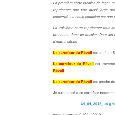
La première carte localise de façon p
représente une vue aussi large que
concerné. La seule condition est que ce
La troisième carte représente tous le
présentés dans ce dossier. Pour les 
d'autres séries.
Le carrefour du Réveil
est situé au S
Le carrefour du Réveil
est travers
Réveil
.
Le carrefour du Réveil
est proche d
Je suis passé à ce carrefour notamme
64_04_2018_un gran
pour les cartes: © IGN - 2019