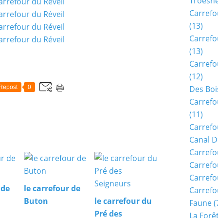
Troësn
Carrefo
(13)
Carrefo
(13)
Carrefo
(12)
Repost
0
Des Boi
Carrefo
(11)
Carrefo
Canal D
Carrefo
Carrefo
Carrefo
 de
le carrefour de
Carrefo
Buton
le carrefour du
Faune
(
Pré des
La Forê