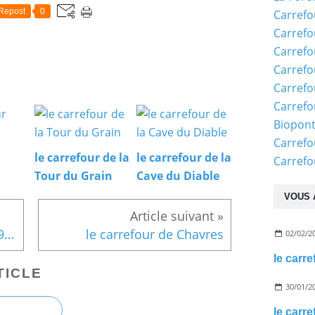
Repost
0
Carrefo
Carrefo
Carrefo
Carrefo
Carrefo
Carrefo
Biopon
Carrefo
le carrefour de la
le carrefour de la
Carref
Tour du Grain
Cave du Diable
VOUS 
en forêt de Retz_79_08_2019_vers Taillefontaine et Retheuil par les lisières
le carrefour de Chavres
02/02/2
le carr
TICLE
30/01/2
le carre