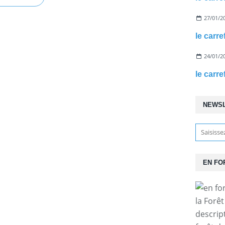
27/01/2
le carre
24/01/2
le carr
NEWS
EN FO
la Forê
descrip