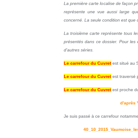
La première carte localise de façon p
représente une vue aussi large que
concerné. La seule condition est que ce
La troisième carte représente tous le
présentés dans ce dossier. Pour les 
d'autres séries.
Le carrefour du Cuvret
est situé au 
Le carrefour du Cuvret
est traversé
Le carrefour du Cuvret
est proche 
d'après 
Je suis passé à ce carrefour notamme
40_10_2015_Vaumoise_les