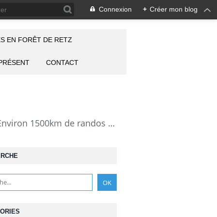
Connexion
+
Créer mon blog
S EN FORÊT DE RETZ
 PRÉSENT
CONTACT
la Forêt de Retz vue autrement: description de mes randonnées en forêt de Retz. Environ 1500km de randos et 25000 photos pour montrer cette forêt magnifique et ses particularités: les lieux atypiques comme la Pierre Clouise, la Cave du Diable, la Pierre Fortière, la Grotte Saint-Antoine ... Mais aussi les 360 carrefours nommés, plus de 100 routes forestières, les étangs, des villages et hameaux
ERCHE
ORIES