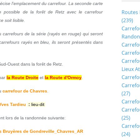
récise l'emplacement du carrefour. La seconde carte
Routes 
 possible de la forêt de Retz avec le carrefour
(239)
 soit lisible.
Carrefo
s carrefours de la série (rayés en rouge) qui seront
Randon
carrefours rayés en bleu, ils seront présentés dans
Carrefo
Carrefo
Carrefo
Sud-Ouest dans la forêt de Retz.
Lieux A
Carrefo
 par
la Route Droite
et
la Route d'Ormoy
.
Carrefo
du
carrefour de Chavres
.
(27)
Carrefo
Yves Tardieu
:
lieu-dit
Carrefo
(25)
nt lors de la randonnée suivante:
Carrefo
 Bruyères de Gondreville_Chavres_AR
(24)