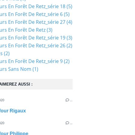
urs En Forêt De Retz_série 18
(5)
urs En Forêt De Retz_série 6
(5)
urs En Forêt De Retz_série 27
(4)
urs En Forêt De Retz
(3)
urs En Forêt De Retz_série 19
(3)
urs En Forêt De Retz_série 26
(2)
ts
(2)
urs En Forêt De Retz_série 9
(2)
ours Sans Nom
(1)
AIMEREZ AUSSI :
020
…
efour Rigaux
020
…
four Philippe