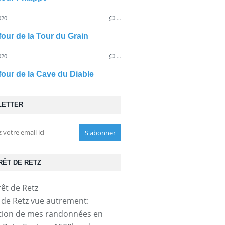
020
…
four de la Tour du Grain
020
…
efour de la Cave du Diable
LETTER
RÊT DE RETZ
t de Retz vue autrement:
tion de mes randonnées en