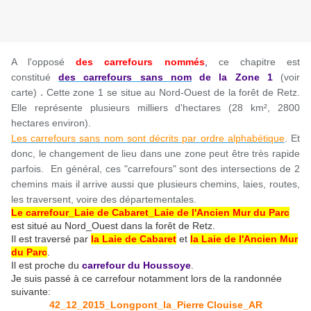
A l'opposé
des carrefours nommés
,
ce chapitre est
constitué
des carrefours sans nom
de la Zone 1
(voir
.
carte)
Cette zone 1 se situe au Nord-Ouest de la forêt de Retz.
Elle représente plusieurs milliers d'hectares (28 km², 2800
hectares environ).
Les carrefours sans nom sont décrits par ordre alphabétique
. Et
donc, le changement de lieu dans une zone peut être très rapide
parfois. En général, ces "carrefours" sont des intersections de 2
chemins mais il arrive aussi que plusieurs chemins, laies, routes,
les traversent, voire des départementales.
Le carrefour_Laie de Cabaret_Laie de l'Ancien Mur du Parc
est situé au Nord_Ouest dans la forêt de Retz.
Il est traversé par
la Laie de Cabaret
et
la Laie de l'Ancien Mur
du Parc
.
Il est proche du
carrefour du Houssoye
.
Je suis passé à ce carrefour notamment lors de la randonnée
suivante:
42_12_2015_Longpont_la_Pierre Clouise_AR