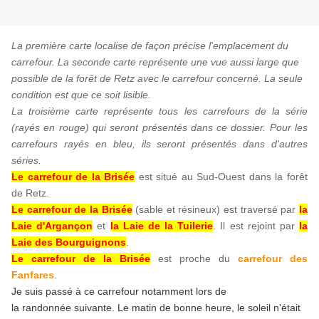
La première carte localise de façon précise l'emplacement du
carrefour. La seconde carte représente une vue aussi large que
possible de la forêt de Retz avec le carrefour concerné. La seule
condition est que ce soit lisible.
La troisième carte représente tous les carrefours de la série
(rayés en rouge) qui seront présentés dans ce dossier. Pour les
carrefours rayés en bleu, ils seront présentés dans d'autres
séries.
Le carrefour de la Brisée
est situé au Sud-Ouest dans la forêt
de Retz.
Le carrefour de la Brisée
(sable et résineux) est traversé par
la
Laie d'Argançon
et
la Laie de la Tuilerie
. Il est rejoint par
la
Laie des Bourguignons
.
Le carrefour de la Brisée
est proche du
carrefour des
Fanfares
.
Je suis passé à ce carrefour notamment lors de
la randonnée suivante. Le matin de bonne heure, le soleil n'était