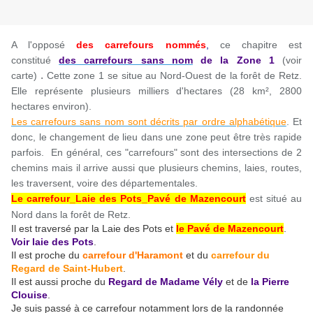
A l'opposé
des carrefours nommés
,
ce chapitre est
constitué
des carrefours sans nom
de la Zone 1
(voir
.
carte)
Cette zone 1 se situe au Nord-Ouest de la forêt de Retz.
Elle représente plusieurs milliers d'hectares (28 km², 2800
hectares environ).
Les carrefours sans nom sont décrits par ordre alphabétique
. Et
donc, le changement de lieu dans une zone peut être très rapide
parfois. En général, ces "carrefours" sont des intersections de 2
chemins mais il arrive aussi que plusieurs chemins, laies, routes,
les traversent, voire des départementales.
Le carrefour_Laie des Pots_Pavé de Mazencourt
est situé au
Nord dans la forêt de Retz.
Il est traversé par la Laie des Pots et
le Pavé de Mazencourt
.
Voir laie des Pots
.
Il est proche du
carrefour d'Haramont
et du
carrefour du
Regard de Saint-Hubert
.
Il est aussi proche du
Regard de Madame Vély
et de
la Pierre
Clouise
.
Je suis passé à ce carrefour notamment lors de la randonnée