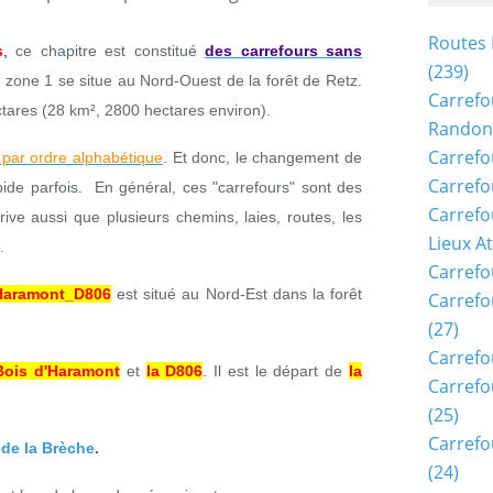
Routes 
s
,
ce chapitre est constitué
des carrefours sans
(239)
 zone 1 se situe au Nord-Ouest de la forêt de Retz.
Carrefo
ectares (28 km², 2800 hectares environ).
Randon
Carrefo
 par ordre alphabétique
. Et donc, le changement de
Carrefo
pide parfois. En général, ces "carrefours" sont des
Carrefo
rive aussi que plusieurs chemins, laies, routes, les
Lieux A
.
Carrefo
'Haramont_D806
est situé au Nord-Est dans la forêt
Carrefo
(27)
Carrefo
 Bois d'Haramont
et
la D806
. Il est le départ de
la
Carrefo
(25)
Carrefo
 de la Brèche
.
(24)