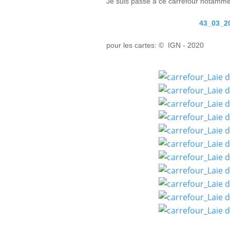
Je suis passé à ce carrefour notamme
43_03_20
pour les cartes: © IGN - 2020