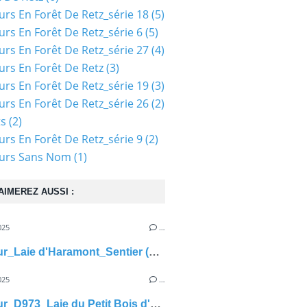
urs En Forêt De Retz_série 18
(5)
urs En Forêt De Retz_série 6
(5)
urs En Forêt De Retz_série 27
(4)
urs En Forêt De Retz
(3)
urs En Forêt De Retz_série 19
(3)
urs En Forêt De Retz_série 26
(2)
ts
(2)
urs En Forêt De Retz_série 9
(2)
ours Sans Nom
(1)
AIMEREZ AUSSI :
025
…
carrefour_Laie d'Haramont_Sentier (parcelle 435)
025
…
carrefour_D973_Laie du Petit Bois d'Haramont