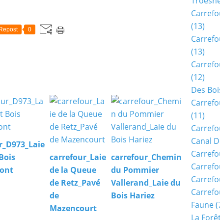
Troësn
Carrefo
(13)
Repost
0
Carrefo
(13)
Carrefo
(12)
Des Boi
Carrefo
(11)
Carrefo
Canal D
r_D973_Laie
Carrefo
Bois
carrefour_Laie
carrefour_Chemin
Carrefo
ont
de la Queue
du Pommier
Carrefo
de Retz_Pavé
Vallerand_Laie du
Carrefo
de
Bois Hariez
Faune
(
Mazencourt
La Forê