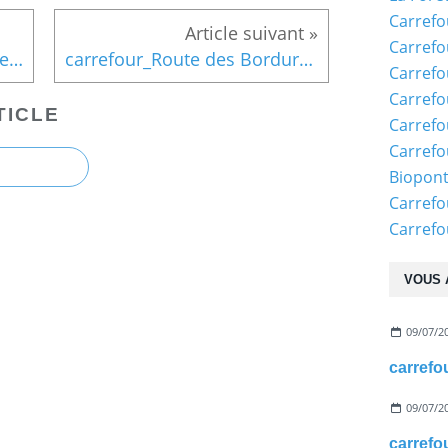
Carrefo
Carrefo
carrefour_Laie du Bois Hariez_Laie des Ecureuils
carrefour_Route des Bordures de Taillefontaine_Laie de Taillefontaine
Carrefo
Carrefo
TICLE
Carrefo
Carrefo
Biopon
Carrefo
Carref
VOUS 
09/07/2
09/07/2