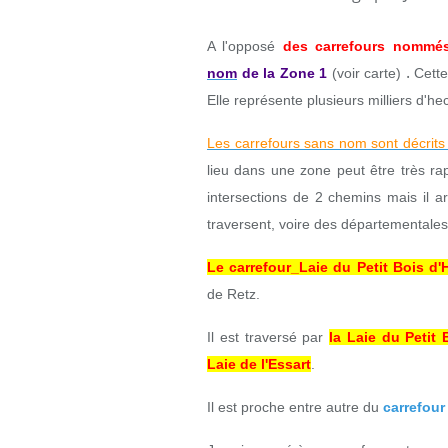
A l'opposé
des carrefours nommé
.
nom
de la Zone 1
(voir carte)
Cette
Elle représente plusieurs milliers d'h
Les carrefours sans nom sont décrits
lieu dans une zone peut être très ra
intersections de 2 chemins mais il ar
traversent, voire des départementales
Le carrefour_Laie du Petit Bois d
de Retz.
Il est traversé par
la Laie du Petit
Laie de l'Essart
.
Il est proche entre autre du
carrefour