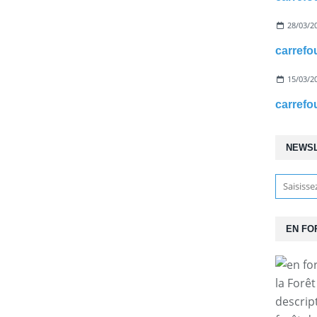
28/03/2
15/03/2
NEWS
EN FO
la Forê
descrip