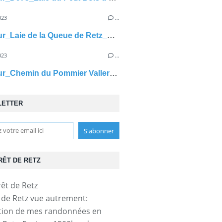
023
…
carrefour_Laie de la Queue de Retz_Pavé de Mazencourt
023
…
carrefour_Chemin du Pommier Vallerand_Laie du Bois Hariez
LETTER
RÊT DE RETZ
t de Retz vue autrement:
tion de mes randonnées en