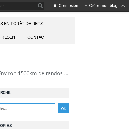
Connexion
+
Créer mon blog
S EN FORÊT DE RETZ
 PRÉSENT
CONTACT
la Forêt de Retz vue autrement: description de mes randonnées en forêt de Retz. Environ 1500km de randos et 25000 photos pour montrer cette forêt magnifique et ses particularités: les lieux atypiques comme la Pierre Clouise, la Cave du Diable, la Pierre Fortière, la Grotte Saint-Antoine ... Mais aussi les 360 carrefours nommés, plus de 100 routes forestières, les étangs, des villages et hameaux
ERCHE
ORIES