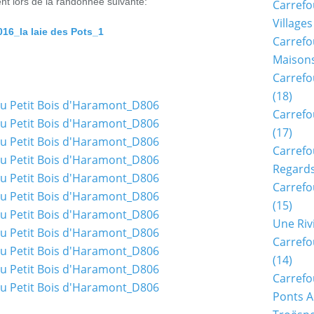
nt lors de la randonnée suivante:
Carrefo
Villages
16_la laie des Pots_1
Carrefo
Maisons
Carrefo
(18)
Carrefo
(17)
Carrefo
Regards
Carrefo
(15)
Une Riv
Carrefo
(14)
Carrefo
Ponts A