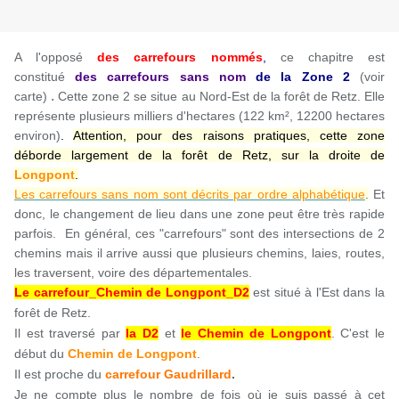
A l'opposé
des carrefours nommés
,
ce chapitre est
constitué
des carrefours sans nom
de la Zone
2
(voir
.
carte)
Cette zone 2 se situe au Nord-Est de la forêt de Retz. Elle
représente plusieurs milliers d'hectares (122 km², 12200 hectares
environ)
.
Attention, pour des raisons pratiques, cette zone
déborde largement de la forêt de Retz, sur la droite de
Longpont
.
Les carrefours sans nom sont décrits par ordre alphabétique
.
Et
donc, le changement de lieu dans une zone peut être très rapide
parfois. En général, ces "carrefours" sont des intersections de 2
chemins mais il arrive aussi que plusieurs chemins, laies, routes,
les traversent, voire des départementales.
Le carrefour_Chemin de Longpont_D2
est situé à l'Est dans la
forêt de Retz.
Il est traversé par
la D2
et
le Chemin de Longpont
. C'est le
début du
Chemin de Longpont
.
Il est proche du
carrefour Gaudrillard
.
Je ne compte plus le nombre de fois où je suis passé à cet