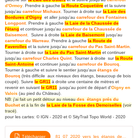
d'Ormoy
. Prendre à gauche
la Route Coquetière
et la suivre
jusqu'au
carrefour Michaux
. Tourner à droite sur
la Laie des
Bordures d'Oigny
et aller jusqu'au
carrefour des Fontaines
Longpont
. Prendre à gauche
la Laie de la Chaussée de
l'étang
et continuer jusqu'au
carrefour de la Chaussée de
Baisemont
. Suivre à droite
la Laie de Baisemont
jusqu'au
carrefour du Warreau
. Prendre à gauche
la Route de
Faverolles
et la suivre jusqu'au
carrefour du Pas Saint-Martin
.
Tourner à droite sur
la Laie du Pas Saint-Martin
et continuer
jusqu'au
carrefour Charles Quint
. Tourner à droite sur
la Route
Saint-Antoine
et continuer jusqu'au
carrefour de Bourcq
.
Tourner à gauche et suivre le sentier jusqu'aux
étangs de
Bourcq
(très difficile aux niveaux des étangs, beaucoup de bois
coupé). Suivre
le GR11
à droite une centaine de mètres et
revenir en suivant
le GR11
jusqu'au point de départ d'
Oigny en
Valois
(au pied du Château).
NB: j'ai fait un petit détour au niveau
des étangs prés du
Buchet
et à la fin de
la Laie de la Fosse des Demoiselles
(voir
tracé)
.
pour les cartes: © IGN - 2020 et © SityTrail Topo World - 2020
Télécharger
81_07_2020_vers_les_étangs_de_Bourcq_et_sur_le_GR11