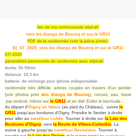
lien de ma communauté sitytrail:
vers les étangs de Bourcq et sur le GR11
PDF de la randonnée (voir la pièce jointe):
81_07_2020_vers les étangs de Bourcq et sur le GR11
07/ 2020
paramètres personnels de randonnée avec sitytrail:
durée: 5h 59mn
distance: 18,3 km
batterie de recharge pour iphone indispensable.
randonnée très difficile: arbres coupés en travers d'un sentier
(voir photos prés
des étangs de Bourcq
), ronces, eau, boue
par endroit, même sur
le GR11
et en été! Eviter le bermuda ...
Au départ d'
Oigny en Valois
(au pied du Château), suivre
le
GR11
jusqu'aux bordures d'Oigny. Prendre le Sentier à droite
pour aller au
carrefour Loliée
. Tourner à droite sur
la Laie des
Bordures d'Oigny
vers
la Route de Villers-Cotterêts
. La
suivre à gauche jusqu'au
carrefour Deviolaine
. Tourner à
gauche sur
la Laie des Osiers
et la suivre jusqu'au
carrefour