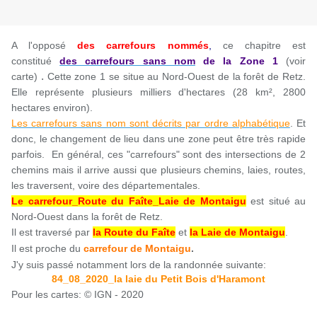
A l'opposé
des carrefours nommés
,
ce chapitre est
constitué
des carrefours sans nom
de la Zone 1
(voir
.
carte)
Cette zone 1 se situe au Nord-Ouest de la forêt de Retz.
Elle représente plusieurs milliers d'hectares (28 km², 2800
hectares environ).
Les carrefours sans nom sont décrits par ordre alphabétique
. Et
donc, le changement de lieu dans une zone peut être très rapide
parfois. En général, ces "carrefours" sont des intersections de 2
chemins mais il arrive aussi que plusieurs chemins, laies, routes,
les traversent, voire des départementales.
Le carrefour_Route du Faîte_Laie de Montaigu
est situé au
Nord-Ouest dans la forêt de Retz.
Il est traversé par
la Route du Faîte
et
la Laie de Montaigu
.
Il est proche du
carrefour de Montaigu
.
J'y suis passé notamment lors de la randonnée suivante:
84_08_2020_la laie du Petit Bois d'Haramont
Pour les cartes: © IGN - 2020