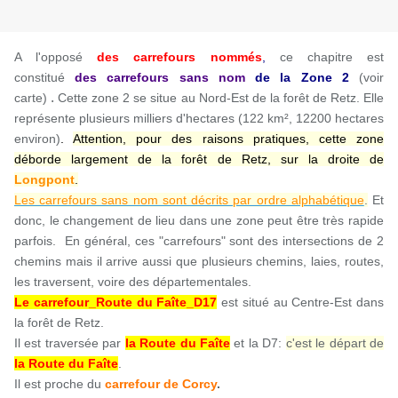
A l'opposé
des carrefours nommés
,
ce chapitre est
constitué
des carrefours sans nom
de la Zone
2
(voir
.
carte)
Cette zone 2 se situe au Nord-Est de la forêt de Retz. Elle
représente plusieurs milliers d'hectares (122 km², 12200 hectares
environ)
.
Attention, pour des raisons pratiques, cette zone
déborde largement de la forêt de Retz, sur la droite de
Longpont
.
Les carrefours sans nom sont décrits par ordre alphabétique
.
Et
donc, le changement de lieu dans une zone peut être très rapide
parfois. En général, ces "carrefours" sont des intersections de 2
chemins mais il arrive aussi que plusieurs chemins, laies, routes,
les traversent, voire des départementales.
Le carrefour_Route du Faîte_D17
est situé au Centre-Est dans
la forêt de Retz.
Il est traversée par
la Route du Faîte
et la D7:
c'est le départ de
la Route du Faîte
.
Il est
proche du
carrefour de Corcy
.