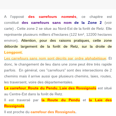
A l'opposé
des carrefours nommés
,
ce chapitre est
constitué
des carrefours sans nom
de la Zone
2
(voir
.
carte)
Cette zone 2 se situe au Nord-Est de la forêt de Retz. Elle
représente plusieurs milliers d'hectares (122 km², 12200 hectares
environ)
.
Attention, pour des raisons pratiques, cette zone
déborde largement de la forêt de Retz, sur la droite de
Longpont
.
Les carrefours sans nom sont décrits par ordre alphabétique
.
Et
donc, le changement de lieu dans une zone peut être très rapide
parfois. En général, ces "carrefours" sont des intersections de 2
chemins mais il arrive aussi que plusieurs chemins, laies, routes,
les traversent, voire des départementales.
Le carrefour_Route du Pendu_Laie des Rossignols
est situé
au Centre-Est dans la forêt de Retz.
Il est traversé par
la Route du Pendu
et
la Laie des
Rossignols
.
Il est
proche du
carrefour des Rossignols
.