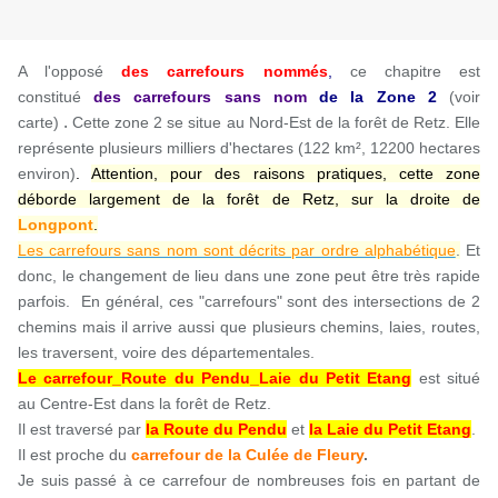
A l'opposé
des carrefours nommés
,
ce chapitre est
constitué
des carrefours sans nom
de la Zone
2
(voir
.
carte)
Cette zone 2 se situe au Nord-Est de la forêt de Retz. Elle
représente plusieurs milliers d'hectares (122 km², 12200 hectares
environ)
.
Attention, pour des raisons pratiques, cette zone
déborde largement de la forêt de Retz, sur la droite de
Longpont
.
Les carrefours sans nom sont décrits par ordre alphabétique
.
Et
donc, le changement de lieu dans une zone peut être très rapide
parfois. En général, ces "carrefours" sont des intersections de 2
chemins mais il arrive aussi que plusieurs chemins, laies, routes,
les traversent, voire des départementales.
Le carrefour_Route du Pendu_Laie du Petit Etang
est situé
au Centre-Est dans la forêt de Retz.
Il est traversé par
la Route du Pendu
et
la Laie du Petit Etang
.
Il est
proche du
carrefour de la Culée de Fleury
.
Je suis passé à ce carrefour de nombreuses fois en partant de