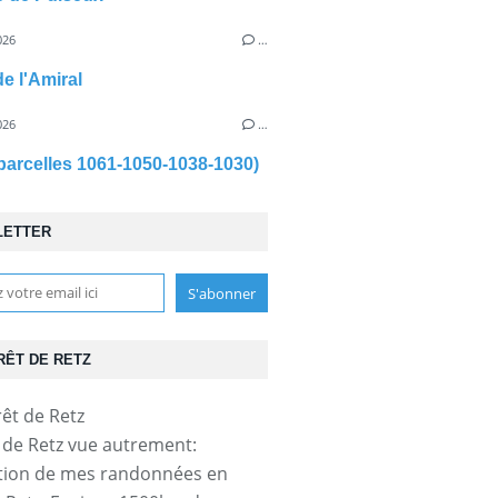
026
…
de l'Amiral
026
…
parcelles 1061-1050-1038-1030)
LETTER
RÊT DE RETZ
t de Retz vue autrement:
tion de mes randonnées en