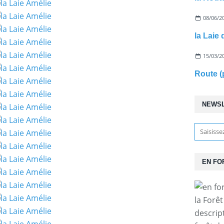
08/06/2
la Laie 
15/03/2
Route (
NEWS
EN FO
la Forê
descrip