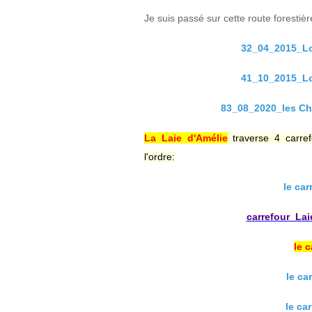
Je suis passé sur cette route foresti
32_04_2015_Lo
41_10_2015_Lo
83_08_2020_les Ch
La Laie d'Amélie
traverse 4 carre
l'ordre
:
le car
carrefour_Lai
le 
le ca
le ca