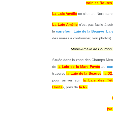
voir les Routes
La Laie Amélie
se situe au Nord dans
La Laie Amélie
n'est pas facile à sui
le
carrefour_Laie de la Beauve_Lai
des mares à contourner, voir photos).
Marie-Amélie de Bourbon,
Située dans la zone des Champs Men
de
la Laie de la Mare Pavée
au
car
traverse
la Laie de la Beauve
,
la D2
pour arriver sur
la Laie des Tê
Droite
),
prés de
la N2
.
(vo