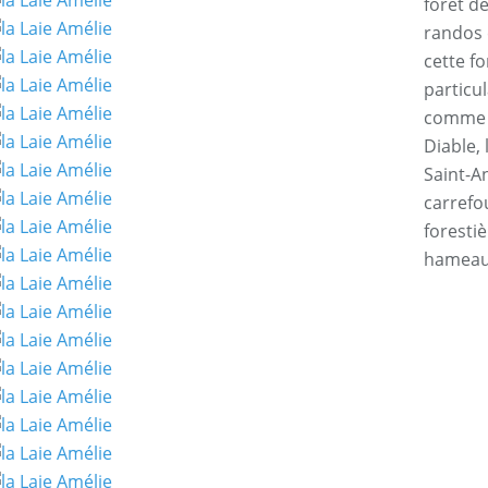
forêt d
randos 
cette f
particul
comme l
Diable, 
Saint-An
carrefo
forestiè
hamea