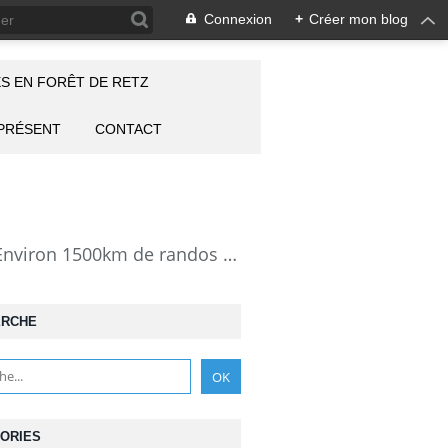
Connexion
+
Créer mon blog
S EN FORÊT DE RETZ
 PRÉSENT
CONTACT
la Forêt de Retz vue autrement: description de mes randonnées en forêt de Retz. Environ 1500km de randos et 25000 photos pour montrer cette forêt magnifique et ses particularités: les lieux atypiques comme la Pierre Clouise, la Cave du Diable, la Pierre Fortière, la Grotte Saint-Antoine ... Mais aussi les 360 carrefours nommés, plus de 100 routes forestières, les étangs, des villages et hameaux
ERCHE
ORIES