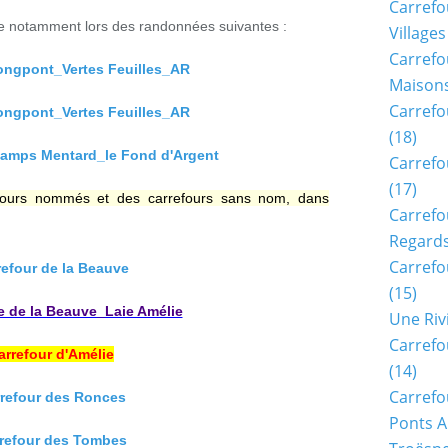
Carrefo
ère notamment lors des randonnées suivantes :
Villages
Carrefo
ngpont_Vertes Feuilles_AR
Maisons
Carrefo
ngpont_Vertes Feuilles_AR
(18)
amps Mentard_le Fond d'Argent
Carrefo
(17)
fours nommés et des carrefours sans nom, dans
Carrefo
Regards
Carrefo
refour de la Beauve
(15)
e de la Beauve_Laie Amélie
Une Riv
Carrefo
carrefour d'Amélie
(14)
Carrefo
rrefour des Ronces
Ponts A
rrefour des Tombes