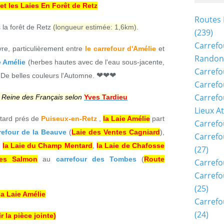
 et les Laies En Forêt de Retz
Routes 
 la forêt de Retz
(longueur estimée: 1,6km)
.
(239)
Carrefo
vre, particulièrement entre
le carrefour d'Amélie
et
Randon
e Amélie
(herbes hautes avec de l'eau sous-jacente,
Carrefo
❤❤❤
 De belles couleurs l'Automne.
Carrefo
Carrefo
 Reine des Français selon
Yves Tardieu
Lieux A
tard prés de
Puiseux-en-Retz
,
la Laie Amélie
part
Carrefo
refour de la Beauve
(
Laie des Ventes Cagniard
),
Carrefo
,
la Laie du Champ Mentard
,
la Laie de Chafosse
(27)
tes Salmon
au
carrefour des Tombes
(
Route
Carrefo
Carrefo
(25)
la Laie Amélie
Carrefo
(24)
ir la pièce jointe)