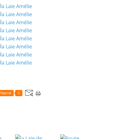
Repost
0