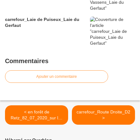
carrefour_Laie de Puiseux_Laie du
Gerfaut
Commentaires
Ajouter un commentaire
< en forêt de
carrefour_Route Droite_D2
Retz_82_07_2020_sur les
>
Routes de la Bruyère aux
Loups et de la
Chrétiennette