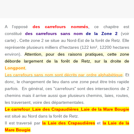
A l'opposé
des carrefours nommés
,
ce chapitre est
constitué
des carrefours sans nom
de la Zone
2
(voir
.
carte)
Cette zone 2 se situe au Nord-Est de la forêt de Retz. Elle
représente plusieurs milliers d'hectares (122 km², 12200 hectares
environ)
.
Attention, pour des raisons pratiques, cette zone
déborde largement de la forêt de Retz, sur la droite de
Longpont
.
Les carrefours sans nom sont décrits par ordre alphabétique
.
Et
donc, le changement de lieu dans une zone peut être très rapide
parfois. En général, ces "carrefours" sont des intersections de 2
chemins mais il arrive aussi que plusieurs chemins, laies, routes,
les traversent, voire des départementales.
Le carrefour_Laie des Crapaudières_Laie de la Mare Bougie
est situé au Nord dans la forêt de Retz.
Il est traversé par
la Laie des Crapaudières
et
la Laie de la
Mare Bougie
.