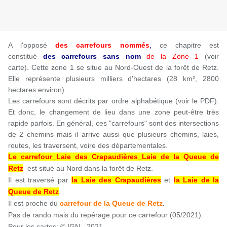
A l'opposé
des carrefours nommés
,
ce chapitre est
constitué
des carrefours sans nom
de la Zone 1
(voir
.
carte)
Cette zone 1 se situe au Nord-Ouest de la forêt de Retz.
Elle représente plusieurs milliers d'hectares (28 km², 2800
hectares environ).
Les carrefours sont décrits par ordre alphabétique (voir le PDF).
Et donc, le changement de lieu dans une zone peut-être très
rapide parfois. En général, ces "carrefours" sont des intersections
de 2 chemins mais il arrive aussi que plusieurs chemins, laies,
routes, les traversent, voire des départementales.
Le carrefour_Laie des Crapaudières_Laie de la Queue de
Retz
est situé au Nord dans la forêt de Retz.
Il est traversé par
la Laie des Crapaudières
et
la Laie de la
Queue de Retz
.
Il est proche du
carrefour de la Queue de Retz
.
Pas de rando mais du repérage pour ce carrefour (05/2021).
Pour les cartes: © IGN - 2021