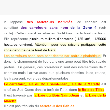
A l'opposé
des carrefours nommés
,
ce chapitre est
constitué
des carrefours sans nom
de la Zone
4
(voir
.
carte)
Cette zone 4 se situe au Sud-Ouest de la forêt de Retz.
Elle représente
plusieurs milliers d'hectares ( 125 km², 125000
hectares environ).
Attention, pour des raisons pratiques, cette
zone déborde de la forêt de Retz.
Les carrefours sans nom sont décrits par ordre alphabétique
.
Et
donc, le changement de lieu dans une zone peut être très rapide
parfois. En général, ces "carrefours" sont des intersections de 2
chemins mais il arrive aussi que plusieurs chemins, laies, routes,
les traversent, voire des départementales.
Le carrefour_Laie du Bois Saint-Jean_Laie de la Marette
est
situé au Sud-Ouest dans la forêt de Retz, dans
le Bois de Tillet
.
Il est traversé par
la Laie du Bois Saint-Jean
et
la Laie de la
Marette
.
Il n'est pas très loin du
carrefour des Sables
.