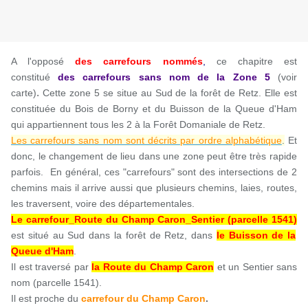
A l'opposé
des carrefours nommés
,
ce chapitre est
constitué
des carrefours sans nom
de la Zone 5
(voir
.
carte)
Cette zone 5 se situe au Sud de la forêt de Retz. Elle est
constituée du Bois de Borny et du Buisson de la Queue d'Ham
qui appartiennent tous les 2 à la Forêt Domaniale de Retz.
Les carrefours sans nom sont décrits par ordre alphabétique
.
Et
donc, le changement de lieu dans une zone peut être très rapide
parfois. En général, ces "carrefours" sont des intersections de 2
chemins mais il arrive aussi que plusieurs chemins, laies, routes,
les traversent, voire des départementales.
Le carrefour_Route du Champ Caron_Sentier (parcelle 1541)
est situé au Sud dans la forêt de Retz, dans
le Buisson de la
Queue d'Ham
.
Il est traversé par
la Route du Champ Caron
et un Sentier sans
nom (parcelle 1541).
Il est
proche du
carrefour du Champ Caron
.