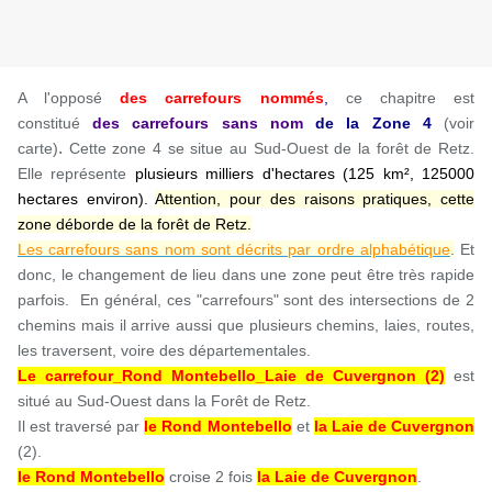
A l'opposé
des carrefours nommés
,
ce chapitre est
constitué
des carrefours sans nom
de la Zone
4
(voir
.
carte)
Cette zone 4 se situe au Sud-Ouest de la forêt de Retz.
Elle représente
plusieurs milliers d'hectares (125 km², 125000
hectares environ).
Attention, pour des raisons pratiques, cette
zone déborde de la forêt de Retz.
Les carrefours sans nom sont décrits par ordre alphabétique
.
Et
donc, le changement de lieu dans une zone peut être très rapide
parfois. En général, ces "carrefours" sont des intersections de 2
chemins mais il arrive aussi que plusieurs chemins, laies, routes,
les traversent, voire des départementales.
Le carrefour_Rond Montebello_Laie de Cuvergnon (2)
est
situé au Sud-Ouest dans la Forêt de Retz.
Il est traversé par
le Rond Montebello
et
la Laie de Cuvergnon
(2).
le Rond Montebello
croise 2 fois
la Laie de Cuvergnon
.