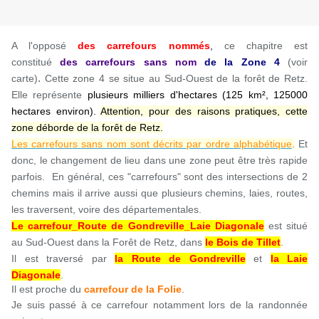
A l'opposé
des carrefours nommés
,
ce chapitre est
constitué
des carrefours sans nom
de la Zone
4
(voir
.
carte)
Cette zone 4 se situe au Sud-Ouest de la forêt de Retz.
Elle représente
plusieurs milliers d'hectares (125 km², 125000
hectares environ).
Attention, pour des raisons pratiques, cette
zone déborde de la forêt de Retz.
Les carrefours sans nom sont décrits par ordre alphabétique
.
Et
donc, le changement de lieu dans une zone peut être très rapide
parfois. En général, ces "carrefours" sont des intersections de 2
chemins mais il arrive aussi que plusieurs chemins, laies, routes,
les traversent, voire des départementales.
Le carrefour_Route de Gondreville_Laie Diagonale
est situé
au Sud-Ouest dans la Forêt de Retz, dans
le Bois de Tillet
.
Il est traversé par
la Route de Gondreville
et
la Laie
Diagonale
.
Il est proche du
carrefour de la Folie
.
Je suis passé à ce carrefour notamment lors de la randonnée