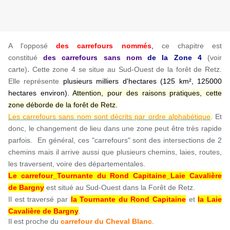
A l'opposé
des carrefours nommés
,
ce chapitre est
constitué
des carrefours sans nom
de la Zone
4
(voir
.
carte)
Cette zone 4 se situe au Sud-Ouest de la forêt de Retz.
Elle représente
plusieurs milliers d'hectares (125 km², 125000
hectares environ).
Attention, pour des raisons pratiques, cette
zone déborde de la forêt de Retz.
Les carrefours sans nom sont décrits par ordre alphabétique
.
Et
donc, le changement de lieu dans une zone peut être très rapide
parfois. En général, ces "carrefours" sont des intersections de 2
chemins mais il arrive aussi que plusieurs chemins, laies, routes,
les traversent, voire des départementales.
Le carrefour_Tournante du Rond Capitaine_Laie Cavalière
de Bargny
est situé au Sud-Ouest dans la Forêt de Retz.
Il est traversé par
la Tournante du Rond Capitaine
et
la Laie
Cavalière de Bargny
.
Il est proche du
carrefour du Cheval Blanc
.