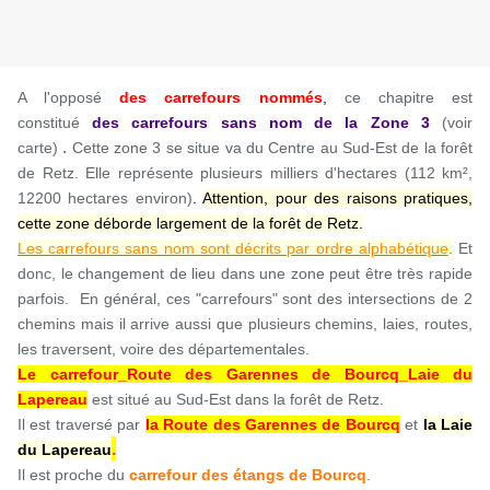
A l'opposé
des carrefours nommés
,
ce chapitre est
constitué
des carrefours sans nom
de la Zone
3
(voir
.
carte)
Cette zone 3 se situe va du Centre au Sud-Est de la forêt
de Retz. Elle représente plusieurs milliers d'hectares (112 km²,
12200 hectares environ)
.
Attention, pour des raisons pratiques,
cette zone déborde largement de la forêt de Retz.
Les carrefours sans nom sont décrits par ordre alphabétique
.
Et
donc, le changement de lieu dans une zone peut être très rapide
parfois. En général, ces "carrefours" sont des intersections de 2
chemins mais il arrive aussi que plusieurs chemins, laies, routes,
les traversent, voire des départementales.
Le carrefour_Route des Garennes de Bourcq_Laie du
Lapereau
est situé au Sud-Est dans la forêt de Retz.
Il est traversé par
la Route des Garennes de Bourcq
et
la Laie
.
du Lapereau
Il est proche du
carrefour des étangs de Bourcq
.