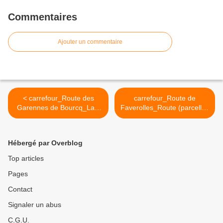
Commentaires
Ajouter un commentaire
< carrefour_Route des
carrefour_Route de
Garennes de Bourcq_Laie
Faverolles_Route (parcelles
des Têtes de Bourcq
1061-1050-1038-1030) >
Hébergé par Overblog
Top articles
Pages
Contact
Signaler un abus
C.G.U.