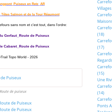
Carrefo
ongpont_Puiseux en Retz_AR
Villages
Carrefo
 Têtes Salmon et de la Tour Réaumont
Maisons
efours sans nom et c'est tout, dans l'ordre
:
Carrefo
(18)
 du Gerfaut_Route de Puiseux
Carrefo
 de Cabaret_Route de Puiseux
(17)
Carrefo
yTrail Topo World - 2026
Regards
Carrefo
(15)
 de Puiseux
Une Riv
Carrefo
 Route de puiseux
(14)
Carrefo
Ponts A