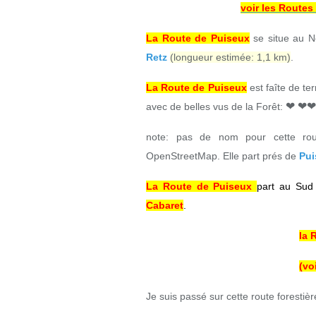
voir les Routes
La Route de Puiseux
se situe au N
Retz
(longueur estimée: 1,1 km)
.
La Route de Puiseux
est faîte de ter
❤
❤❤
avec de belles vus de la Forêt:
note: pas de nom pour cette rout
OpenStreetMap. Elle part prés de
Pui
La Route de Puiseux
part au Su
Cabaret
.
la 
(vo
Je suis passé sur cette route foresti