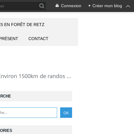
Connexion
+
Créer mon blog
S EN FORÊT DE RETZ
 PRÉSENT
CONTACT
la Forêt de Retz vue autrement: description de mes randonnées en forêt de Retz. Environ 1500km de randos et 25000 photos pour montrer cette forêt magnifique et ses particularités: les lieux atypiques comme la Pierre Clouise, la Cave du Diable, la Pierre Fortière, la Grotte Saint-Antoine ... Mais aussi les 360 carrefours nommés, plus de 100 routes forestières, les étangs, des villages et hameaux
ERCHE
ORIES