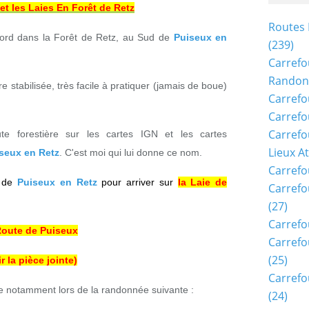
 et les Laies En Forêt de Retz
Routes 
ord dans la Forêt de Retz
, au Sud de
Puiseux en
(239)
Carrefo
Randon
re stabilisée, très facile à pratiquer (jamais de boue)
Carrefo
Carrefo
Carrefo
e forestière sur les cartes IGN et les cartes
Lieux A
seux en Retz
. C'est moi qui lui donne ce nom.
Carrefo
d de
Puiseux en Retz
pour arriver sur
la Laie de
Carrefo
(27)
Carrefo
Route de Puiseux
Carrefo
(25)
ir la pièce jointe)
Carrefo
ère notamment lors de la randonnée suivante :
(24)