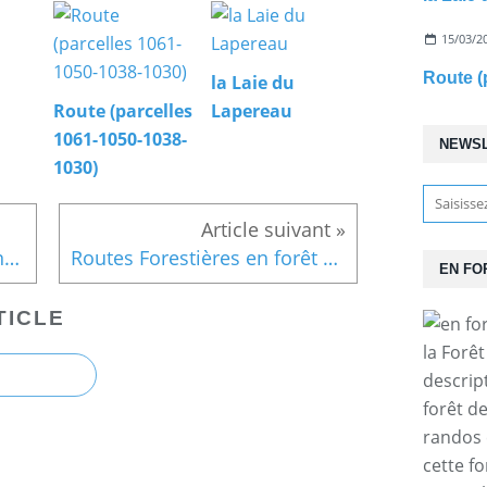
15/03/2
Route (
la Laie du
Route (parcelles
Lapereau
1061-1050-1038-
NEWS
1030)
carrefour_Laie de la Fontaine Saint-Laurent_Route Tortue
Routes Forestières en forêt de Retz
EN FO
TICLE
la Forê
descrip
forêt d
randos 
cette f