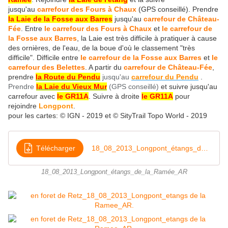
jusqu'au
carrefour des Fours à Chaux
(GPS conseillé). Prendre
la Laie de la Fosse aux Barres
jusqu'au
carrefour de Château-
Fée
. Entre
le carrefour des Fours à Chaux
et
le carrefour de
la Fosse aux Barres
, la Laie est très difficile à pratiquer à cause
des ornières, de l'eau, de la boue d'où le classement "très
difficile". Difficile entre
le carrefour de la Fosse aux Barres
et
le
carrefour des Belettes
. A partir du
carrefour de Château-Fée
,
prendre
la Route du Pendu
jusqu'au
carrefour du Pendu
.
Prendre
la Laie du Vieux Mur
(GPS conseillé)
et suivre jusqu'au
carrefour avec
l
e GR11A
. Suivre à droite
l
e GR11A
pour
rejoindre
Longpont
.
pour les cartes: © IGN - 2019 et © SityTrail Topo World - 2019
Télécharger
18_08_2013_Longpont_étangs_de_la_Ramée_AR
18_08_2013_Longpont_étangs_de_la_Ramée_AR