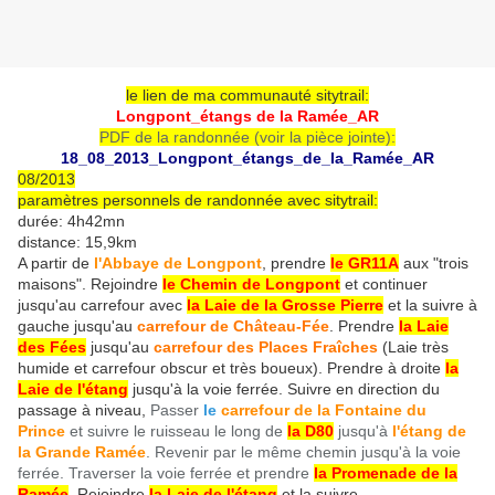
le lien de ma communauté sitytrail:
Longpont_étangs de la Ramée_AR
PDF de la randonnée (voir la pièce jointe):
18_08_2013_Longpont_étangs_de_la_Ramée_AR
08/2013
paramètres personnels de randonnée avec sitytrail:
durée: 4h42mn
distance: 15,9km
A partir de
l'Abbaye de Longpont
, prendre
l
e GR11A
aux "trois
maisons". Rejoindre
le Chemin de Longpont
et continuer
jusqu'au carrefour avec
la Laie de la Grosse Pierre
et la suivre à
gauche jusqu'au
carrefour de Château-Fée
. Prendre
la Laie
des Fées
jusqu'au
carrefour des Places Fraîches
(Laie très
humide et carrefour obscur et très boueux). Prendre à droite
la
Laie de l'étang
jusqu'à la voie ferrée. Suivre en direction du
passage à niveau,
Passer
le
carrefour de la Fontaine du
Prince
et suivre le ruisseau le long de
la D80
jusqu'à
l'étang de
la Grande Ramée
. Revenir par le même chemin jusqu'à la voie
ferrée. Traverser la voie ferrée et prendre
la Promenade de la
Ramée
.
Rejoindre
la Laie de l'étang
et la suivre