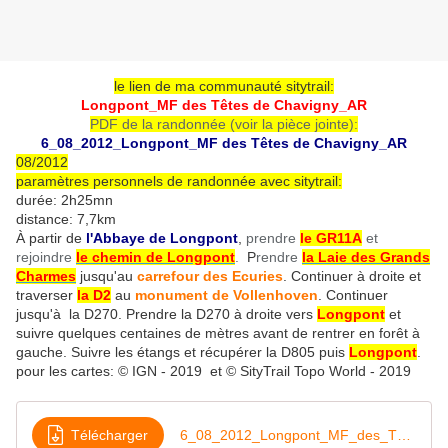
le lien de ma communauté sitytrail:
Longpont_MF des Têtes de Chavigny_AR
PDF de la randonnée (voir la pièce jointe):
6_08_2012_Longpont_MF des Têtes de Chavigny_AR
08/2012
paramètres personnels de randonnée avec sitytrail:
durée: 2h25mn
distance: 7,7km
À partir de
l'Abbaye de Longpont
,
prendre
le GR11A
et
rejoindre
le chemin de Longpont
.
P
rendre
la Laie des Grands
Charmes
jusqu'au
carrefour des Ecuries
. Continuer à droite et
traverser
la D2
au
monument de Vollenhoven
. Continuer
jusqu'à la D270. Prendre la D270 à droite vers
Longpont
et
suivre quelques centaines de mètres avant de rentrer en forêt à
gauche. Suivre les étangs et récupérer la D805 puis
Longpont
.
pour les cartes: © IGN - 2019 et © SityTrail Topo World - 2019
Télécharger
6_08_2012_Longpont_MF_des_Têtes_de_Chavigny_AR