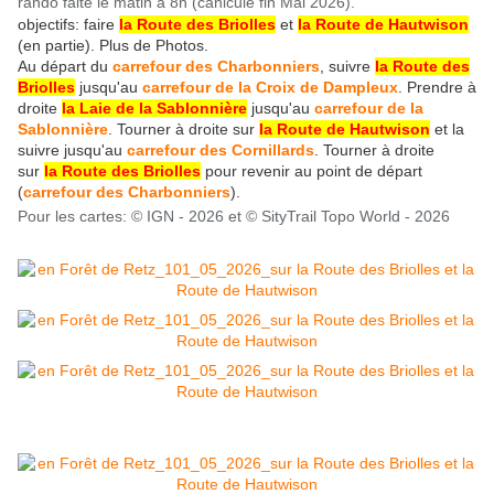
rando faite le matin à 8h (canicule fin Mai 2026).
objectifs: faire
la Route des Briolles
et
la Route de Hautwison
(en partie). Plus de Photos.
Au départ du
carrefour des Charbonniers
, suivre
la Route des
Briolles
jusqu'au
carrefour de la Croix de Dampleux
. Prendre à
droite
la Laie de la Sablonnière
jusqu'au
carrefour de la
Sablonnière
. Tourner à droite sur
la Route de Hautwison
et la
suivre jusqu'au
carrefour des Cornillards
. Tourner à droite
sur
la Route des Briolles
pour revenir au point de départ
(
carrefour des Charbonniers
).
Pour les cartes: © IGN - 2026 et © SityTrail Topo World - 2026