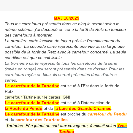
MAJ 10/2025
Tous les carrefours présentés dans ce blog le seront selon le
même schéma: j'ai découpé en zone la forêt de Retz en fonction
des carrefours à montrer.
La première carte localise de façon précise l'emplacement du
carrefour. La seconde carte représente une vue aussi large que
possible de la forêt de Retz avec le carrefour concerné. La seule
condition est que ce soit lisible.
La troisième carte représente tous les carrefours de la série
(rayés en rouge) qui seront présentés dans ce dossier. Pour les
carrefours rayés en bleu, ils seront présentés dans d'autres
séries.
Le carrefour de la Tartarine
est situé à l'Est dans la forêt de
Retz.
carrefour Tartine sur le cartes IGN!
Le carrefour de la Tartarine
est situé à l'intersection de
la Route du Pendu
et de
la Laie des Grands Charmes
.
Le carrefour de la Tartarine
est proche du
carrefour du Pendu
et du
carrefour des Tourterelles
.
Tartarine: Fée jetant un sort aux voyageurs, à minuit selon
Yves
Tardieu