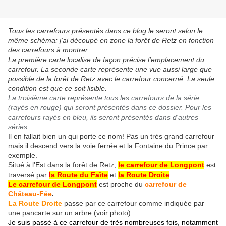
Tous les carrefours présentés dans ce blog le seront selon le
même schéma: j'ai découpé en zone la forêt de Retz en fonction
des carrefours à montrer.
La première carte localise de façon précise l'emplacement du
carrefour. La seconde carte représente une vue aussi large que
possible de la forêt de Retz avec le carrefour concerné. La seule
condition est que ce soit lisible.
La troisième carte représente tous les carrefours de la série
(rayés en rouge) qui seront présentés dans ce dossier. Pour les
carrefours rayés en bleu, ils seront présentés dans d'autres
séries.
Il en fallait bien un qui porte ce nom! Pas un très grand carrefour
mais il descend vers la voie ferrée et la Fontaine du Prince par
exemple.
Situé à l'Est dans la forêt de Retz,
le carrefour de Longpont
est
traversé par
la Route du Faîte
et
la Route Droite
.
Le carrefour de Longpont
est proche du
carrefour de
Château-Fée
.
La Route Droite
passe par ce carrefour comme indiquée par
une pancarte sur un arbre (voir photo).
Je suis passé à ce carrefour de très nombreuses fois, notamment