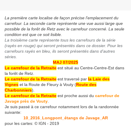
La première carte localise de façon précise l'emplacement du
carrefour. La seconde carte représente une vue aussi large que
possible de la forêt de Retz avec le carrefour concerné. La seule
condition est que ce soit lisible.
La troisième carte représente tous les carrefours de la série
(rayés en rouge) qui seront présentés dans ce dossier. Pour les
carrefours rayés en bleu, ils seront présentés dans d'autres
séries.
MAJ 07/2025
Le carrefour de la Retraite
est situé au Centre-Centre-Est dans
la forêt de Retz.
Le carrefour de la Retraite
est traversé par
la Laie des
Vignes
et la Route de Fleury à Vouty (
Route des
Charbonniers
).
Le carrefour de la Retraite
est proche aussi du
carrefour de
Javage près de Vouty
.
Je suis passé à ce carrefour notamment lors de la randonnée
suivante:
10_2016_Longpont_étangs de Javage_AR
pour les cartes: © IGN - 2019