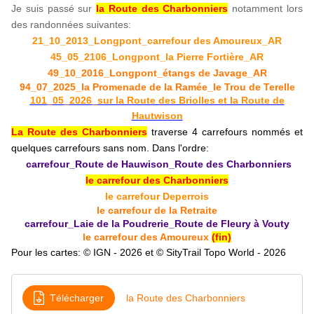
Je suis passé sur
la Route des Charbonniers
notamment lors
des randonnées suivantes:
21_10_2013_Longpont_carrefour des Amoureux_AR
45_05_2106_Longpont_la Pierre Fortière_AR
49_10_2016_Longpont_étangs de Javage_AR
94_07_2025_la Promenade de la Ramée_le Trou de Terelle
101_05_2026_sur la Route des Briolles et la Route de
Hautwison
La Route des Charbonniers
traverse 4 carrefours nommés et
quelques carrefours sans nom.
Dans l'ordre:
carrefour_Route de Hauwison_Route des Charbonniers
le carrefour des Charbonniers
le carrefour Deperrois
le carrefour de la Retraite
carrefour_Laie de la Poudrerie_Route de Fleury à Vouty
le carrefour des Amoureux
(fin)
Pour les cartes: © IGN - 2026 et © SityTrail Topo World - 2026
Télécharger
la Route des Charbonniers