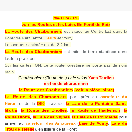
MAJ 05/2026
voir les Routes et les Laies En Forêt de Retz
La Route des Charbonniers
est située au Centre-Est dans la
Forêt de Retz, entre
Fleury
et Vouty.
La longueur estimée est de 2,2 km.
La Route des Charbonniers
est faite de terre stabilisée donc
facile à pratiquer.
Sur les cartes IGN, cette route forestière ne porte pas de nom
mais:
Charbonniers (Route des) Laie selon
Yves Tardieu
métier de charbonnier
la Route des Charbonniers
(voir la pièce jointe)
La Route des Charbonniers
part prés du
carrefour du
Héron
et de la
D80
, traverse
la Laie de la Fontaine Saint-
Martin
,
la Route des Briolles
,
la Route de Hautwison
,
la
,
,
Route Droite
la Laie des Vignes
la Laie de la Poudrerie
pour
arriver au
carrefour des Amoureux
(
Laie de Vouty
,
Laie du
Trou de Terelle
), en lisière de la Forêt.