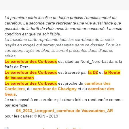
La première carte localise de façon précise l'emplacement du
carrefour. La seconde carte représente une vue aussi large que
possible de la forêt de Retz avec le carrefour concerné. La seule
condition est que ce soit lisible.
La troisième carte représente tous les carrefours de la série
(rayés en rouge) qui seront présentés dans ce dossier. Pour les
carrefours rayés en bleu, ils seront présentés dans d'autres
séries.
Le carrefour des Corbeaux
est situé au Nord_Nord-Est dans la
forêt de Retz.
Le carrefour des Corbeaux
est traversé par
la D2
et
la Route
de Vauvaudran
.
Le carrefour des Corbeaux
est proche du
carrefour des
Cordeliers
, du
carrefour de Chavigny
et du
carrefour des
Geais
.
Je suis passé à ce carrefour plusieurs fois en randonnée comme
par exemple:
08_2013_Longpont_carrefour de Vauvaudran_AR
pour les cartes: © IGN - 2019