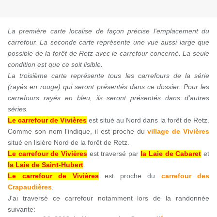
La première carte localise de façon précise l'emplacement du
carrefour. La seconde carte représente une vue aussi large que
possible de la forêt de Retz avec le carrefour concerné. La seule
condition est que ce soit lisible.
La troisième carte représente tous les carrefours de la série
(rayés en rouge) qui seront présentés dans ce dossier. Pour les
carrefours rayés en bleu, ils seront présentés dans d'autres
séries.
Le carrefour de Vivières
est situé au Nord dans la forêt de Retz.
Comme son nom l'indique, il est proche du
village de Vivières
situé en lisière Nord de la forêt de Retz.
Le carrefour de Vivières
est traversé par
la Laie de Cabaret
et
la Laie de Saint-Hubert
.
Le carrefour de Vivières
est proche du
carrefour des
Crapaudières
.
J'ai traversé ce carrefour notamment lors de la randonnée
suivante: