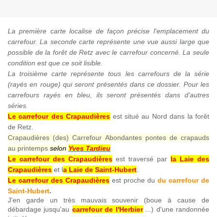
La première carte localise de façon précise l'emplacement du
carrefour. La seconde carte représente une vue aussi large que
possible de la forêt de Retz avec le carrefour concerné. La seule
condition est que ce soit lisible.
La troisième carte représente tous les carrefours de la série
(rayés en rouge) qui seront présentés dans ce dossier. Pour les
carrefours rayés en bleu, ils seront présentés dans d'autres
séries.
Le carrefour des Crapaudières
est situé au Nord dans la forêt
de Retz.
Crapaudières (des) Carrefour Abondantes pontes de crapauds
au printemps
selon
Yves Tardieu
Le carrefour des Crapaudières
est traversé par
la Laie des
Crapaudières
et l
a Laie de Saint-Hubert
.
Le carrefour des Crapaudières
est proche du
du carrefour de
Saint-Hubert
.
J'en garde un très mauvais souvenir (boue à cause de
débardage jusqu'au
carrefour de l'Herbier
...) d'une randonnée