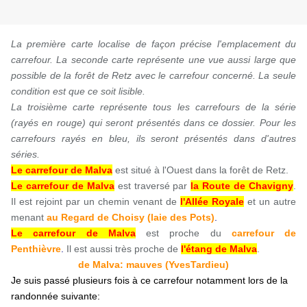
La première carte localise de façon précise l'emplacement du
carrefour. La seconde carte représente une vue aussi large que
possible de la forêt de Retz avec le carrefour concerné. La seule
condition est que ce soit lisible.
La troisième carte représente tous les carrefours de la série
(rayés en rouge) qui seront présentés dans ce dossier. Pour les
carrefours rayés en bleu, ils seront présentés dans d'autres
séries.
Le carrefour de Malva
est situé à l'Ouest dans la forêt de Retz.
Le carrefour de Malva
est traversé par
la Route de Chavigny
.
Il est rejoint par un chemin venant de
l'Allée Royale
et un autre
menant
au Regard de Choisy (laie des Pots)
.
Le carrefour de Malva
est proche du
carrefour de
Penthièvre
.
Il est aussi très proche de
l'étang de Malva
.
de Malva: mauves (YvesTardieu)
Je suis passé plusieurs fois à ce carrefour notamment lors de la
randonnée suivante: