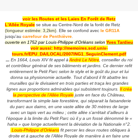
voir les Routes et les Laies En Forêt de Retz
L'Allée Royale
se situe au Centre-Nord de la forêt de Retz
(longueur estimée: 3,2km)
. Elle se confond avec
le GR11A
jusqu'au
carrefour de Penthièvre
.
ouverte en 1752 par Louis-Philippe d'Orléans selon
Yves Tardieu
voir aussi: http://memoires.scd.univ-
tours.fr/EPU_DA/LOCAL/2007ING1_SeguinClement.pdf
...
En 1664, Louis XIV fit appel à
André Le Nôtre
, conseiller du roi
et contrôleur général de ses bâtiments et jardins. Ce dernier refit
entièrement le Petit Parc selon le style et le goût du jour et lui
donna sa physionomie actuelle. Tout d’abord il fit abattre les
murailles qui le divisaient en trois parties et traça les grandes
lignes aux proportions admirables qui subsistent toujours.
Il créa
la perspective de l’Allée Royale
juste en face du Château,
transformant la simple laie forestière, qui séparait la faisanderie
du parc aux daims, en une vaste allée de 30 mètres de large
avec un tapis vert au milieu ; cette allée s’arrêtait d’ailleurs à
l’époque à la limite du Petit Parc où il y a un fossé dénommé le «
haha » que longe actuellement la déviation de la Nationale n°2.
Louis-Philippe d’Orléans
fit percer les deux routes obliques à
droite et à gauche de l’Allée Royale de manière à en faire une