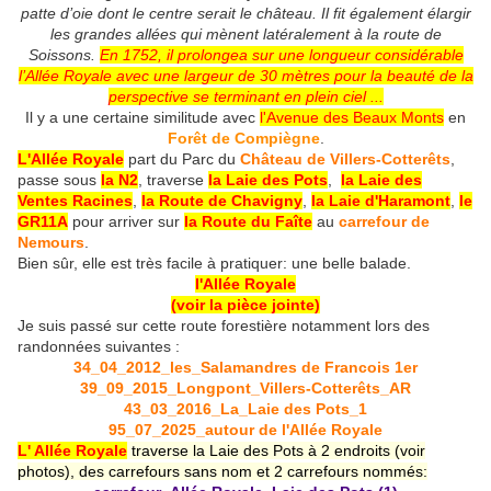
patte d’oie dont le centre serait le château. Il fit également élargir
les grandes allées qui mènent latéralement à la route de
Soissons.
En 1752, il prolongea sur une longueur considérable
l’Allée Royale avec une largeur de 30 mètres pour la beauté de la
perspective se terminant en plein ciel ...
Il y a une certaine similitude avec
l'Avenue des Beaux Monts
en
Forêt de Compiègne
.
L'Allée Royale
part du Parc du
Château de Villers-Cotterêts
,
passe sous
la N2
, traverse
la Laie des Pots
,
la Laie des
Ventes Racines
,
la Route de Chavigny
,
la Laie d'Haramont
,
le
GR11A
pour arriver sur
la Route du Faîte
au
carrefour de
Nemours
.
Bien sûr, elle est très facile à pratiquer: une belle balade.
l'Allée Royale
(voir la pièce jointe)
Je suis passé sur cette route forestière notamment lors des
randonnées suivantes :
34_04_2012_les_Salamandres de Francois 1er
39_09_2015_Longpont_Villers-Cotterêts_AR
43_03_2016_La_Laie des Pots_1
95_07_2025_autour de l'Allée Royale
L' Allée Royale
traverse la Laie des Pots à 2 endroits (voir
photos), des carrefours sans nom et 2
carrefours nommés: