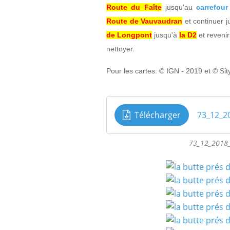
Route du Faîte
jusqu'au
carrefou
Route de Vauvaudran
et continuer 
de Longpont
jusqu'à
la D2
et revenir
nettoyer.
Pour les cartes: © IGN - 2019 et © Sit
Télécharger
73_12_2
73_12_2018_