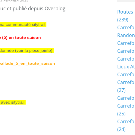
25 FÉVRIER 2019
Luc et publié depuis Overblog
Routes 
(239)
 ma communauté sitytrail:
Carrefo
Randon
 (5) en toute saison
Carrefo
Carrefo
onnée (voir la pièce jointe):
Carrefo
allade_5_en_toute_saison
Lieux A
Carrefo
Carrefo
(27)
Carrefo
vec sitytrail:
Carrefo
(25)
Carrefo
(24)