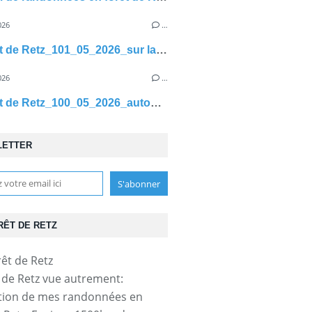
026
…
en Forêt de Retz_101_05_2026_sur la Route des Briolles et la Route de Hautwison
026
…
en Forêt de Retz_100_05_2026_autour du Margenois et du Pré Gueux
LETTER
RÊT DE RETZ
t de Retz vue autrement:
tion de mes randonnées en