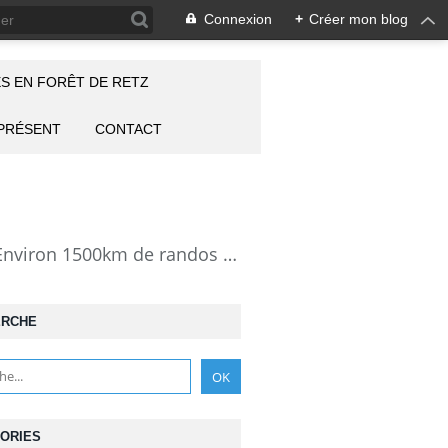
Connexion
+
Créer mon blog
S EN FORÊT DE RETZ
 PRÉSENT
CONTACT
la Forêt de Retz vue autrement: description de mes randonnées en forêt de Retz. Environ 1500km de randos et 25000 photos pour montrer cette forêt magnifique et ses particularités: les lieux atypiques comme la Pierre Clouise, la Cave du Diable, la Pierre Fortière, la Grotte Saint-Antoine ... Mais aussi les 360 carrefours nommés, plus de 100 routes forestières, les étangs, des villages et hameaux
ERCHE
ORIES