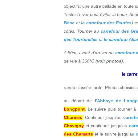
objectifs: une autre ballade en toute s
Tester l'hiver pour éviter la boue. Seu
Bosc
et
le carrefour des Ecuries
) e
côtés. Tourner au
carrefour des Gr
des Tourterelles
et
le carrefour Alla
A 50m, avant d'arriver au
carrefour 
de vue à 360°C
(voir photos).
le carr
rando classée facile. Photos choisie
au départ de
l'Abbaye de Longp
Longpont
. Le suivre puis tourner à
Charmes
. Continuer jusqu'au
carref
Chavigny
et continuer jusqu'au
car
des Chamarts
et la suivre jusqu'au