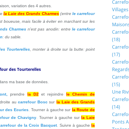
Carrefo
aison, variation des 4 autres.
Villages
le
la Laie des Grands Charmes
(entre
le carrefour
Carrefo
st boueuse, mais facile à éviter en marchant sur les
Maisons
ands Charmes
n'est pas anodin: entre
le carrefour
Carrefo
in
: du sable.
(18)
Carrefo
des Tourterelles
, monter à droite sur la butte: point
(17)
Carrefo
Regards
efour des Tourterelles
Carrefo
s dans ma base de données.
(15)
Une Riv
ont,
prendre
la D2
et rejoindre
le Chemin de
Carrefo
 droite au
carrefour Bosc
sur
la Laie des Grands
(14)
our des Ecuries
. Tourner à gauche sur
la Route de
Carrefo
refour de Chavigny
. Tourner à gauche sur
la Laie
Ponts A
carrefour de la Croix Bacquet
. Suivre à gauche
la