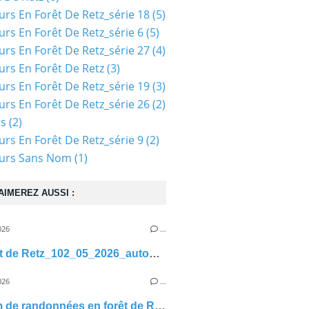
urs En Forêt De Retz_série 18
(5)
urs En Forêt De Retz_série 6
(5)
urs En Forêt De Retz_série 27
(4)
urs En Forêt De Retz
(3)
urs En Forêt De Retz_série 19
(3)
urs En Forêt De Retz_série 26
(2)
ts
(2)
urs En Forêt De Retz_série 9
(2)
ours Sans Nom
(1)
AIMEREZ AUSSI :
026
…
en Forêt de Retz_102_05_2026_autour des Têtes Salmon et de la Tour Réaumont
026
…
1800 km de randonnées en forêt de Retz