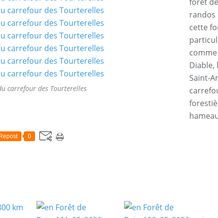
forêt d
randos 
cette f
particul
comme l
Diable, 
Saint-An
du carrefour des Tourterelles
carrefo
forestiè
hamea
Repost
0