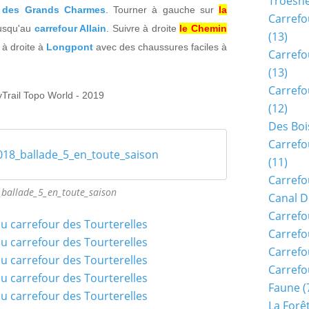
Troësn
r des Grands Charmes
. Tourner à gauche sur
la
Carrefo
jusqu'au
carrefour Allain
. Suivre à droite
le Chemin
(13)
 à droite à
Longpont
avec des chaussures faciles à
Carrefo
(13)
Carrefo
yTrail Topo World - 2019
(12)
Des Boi
Carrefo
018_ballade_5_en_toute_saison
(11)
Carrefo
ballade_5_en_toute_saison
Canal D
Carrefo
Carrefo
Carrefo
Carrefo
Faune
(
La Forê